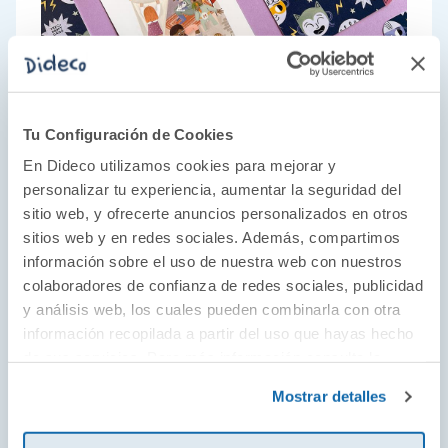
Tu Configuración de Cookies
En Dideco utilizamos cookies para mejorar y
personalizar tu experiencia, aumentar la seguridad del
Juegos para compartir
sitio web, y ofrecerte anuncios personalizados en otros
sitios web y en redes sociales. Además, compartimos
Con los magníficos juegos de The Happy Gang
información sobre el uso de nuestra web con nuestros
descubrirás cantidad de cosas sobre tu
colaboradores de confianza de redes sociales, publicidad
familia y amigos que no sabías. Proponen
y análisis web, los cuales pueden combinarla con otra
información recopilada a partir del uso que hayas hecho
desafíos en los que la comunicación tiene un
de sus servicios. Para más información consulta la
papel fundamental, ideal para estrechar
Política de Cookies
y la
Política de Privacidad
.
vínculos y conocerse tanto a uno mismo
Mostrar detalles
como a los demás. Lo que es seguro, es que