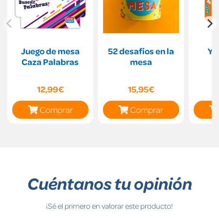
Juego de mesa
52 desafíos en la
Yo
Caza Palabras
mesa
p
12,99€
15,95€
Comprar
Comprar
Cuéntanos tu opinión
¡Sé el primero en valorar este producto!