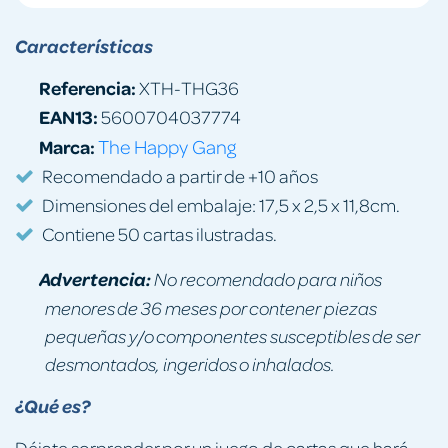
Características
Referencia:
XTH-THG36
EAN13:
5600704037774
Marca:
The Happy Gang
Recomendado a partir de +10 años
Dimensiones del embalaje: 17,5 x 2,5 x 11,8cm.
Contiene 50 cartas ilustradas.
Advertencia:
No recomendado para niños
menores de 36 meses por contener piezas
pequeñas y/o componentes susceptibles de ser
desmontados, ingeridos o inhalados.
¿Qué es?
Déjate sorprender por un juego de cartas que hará