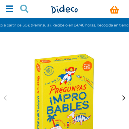
partir de 60€ (Península). Recíbelo en 24/48 horas. Recogida en tiendas grat