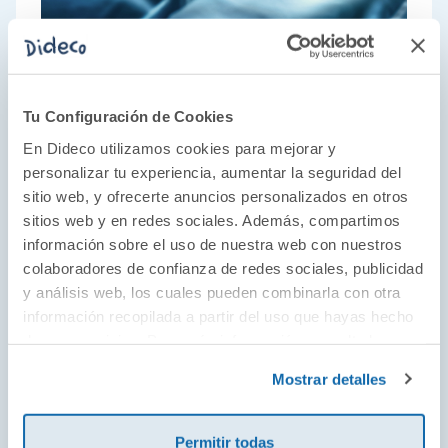
Tu Configuración de Cookies
En Dideco utilizamos cookies para mejorar y
El mundo en la palma de tu mano
personalizar tu experiencia, aumentar la seguridad del
Desde 1935, Schleich hace realidad los sueños
sitio web, y ofrecerte anuncios personalizados en otros
de niños y niñas acercándoles los animales de
sitios web y en redes sociales. Además, compartimos
información sobre el uso de nuestra web con nuestros
todos los hábitats y todas las partes del
colaboradores de confianza de redes sociales, publicidad
mundo. Sus figuras pintadas a mano
y análisis web, los cuales pueden combinarla con otra
representan al detalle desde los animales más
información recopilada a partir del uso que hayas hecho
exóticos y fantásticos hasta las mascotas más
de sus servicios. Para más información consulta la
adoradas. Déjate sorprender por la magia de
Política de Cookies
y la
Política de Privacidad
.
Mostrar detalles
sus unicornios, monstruos y dragones, o
colecciona las interminables razas de perros,
gatos y caballos. ¡Todos están al alcance de tu
Permitir todas