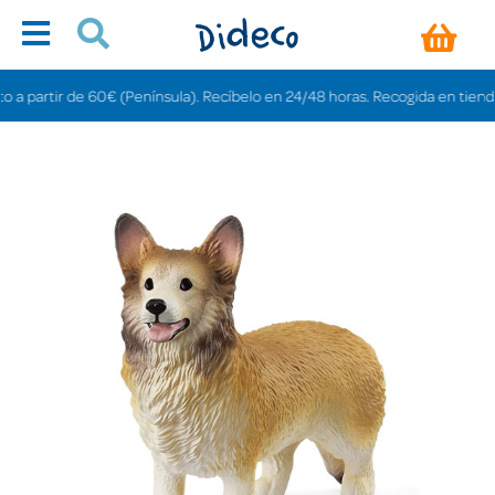
rtir de 60€ (Península). Recíbelo en 24/48 horas. Recogida en tiendas gratis