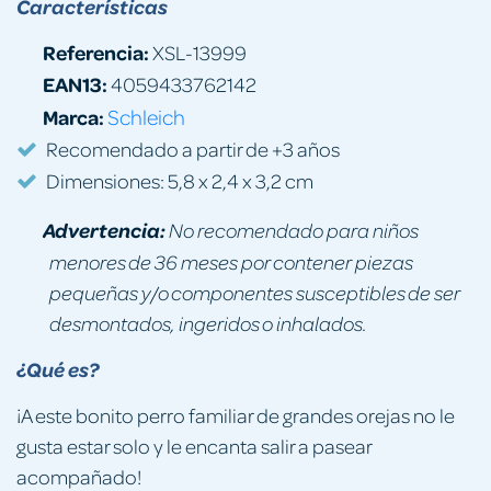
Características
Referencia:
XSL-13999
EAN13:
4059433762142
Marca:
Schleich
Recomendado a partir de +3 años
Dimensiones: 5,8 x 2,4 x 3,2 cm
Advertencia:
No recomendado para niños
menores de 36 meses por contener piezas
pequeñas y/o componentes susceptibles de ser
desmontados, ingeridos o inhalados.
¿Qué es?
¡A este bonito perro familiar de grandes orejas no le
gusta estar solo y le encanta salir a pasear
acompañado!