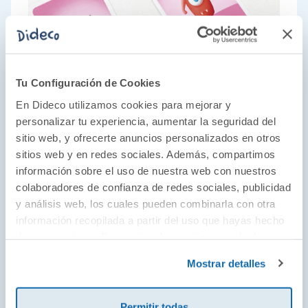
Tu Configuración de Cookies
En Dideco utilizamos cookies para mejorar y
personalizar tu experiencia, aumentar la seguridad del
sitio web, y ofrecerte anuncios personalizados en otros
El núcleo del aprendizaje
sitios web y en redes sociales. Además, compartimos
información sobre el uso de nuestra web con nuestros
Átomo Games fue creada en 2017 para
colaboradores de confianza de redes sociales, publicidad
especializarse en juegos de mesa educativos.
y análisis web, los cuales pueden combinarla con otra
Con el aprendizaje basado en juegos (ABJ) por
información recopilada a partir del uso que hayas hecho
bandera, defienden que los juegos tienen una
de sus servicios. Para más información consulta la
importancia pedagógica tan grande que son
Política de Cookies
y la
Política de Privacidad
.
Mostrar detalles
una herramienta educativa fundamental. Así
pues, Átomo Games reúne en sus propuestas
Permitir todas