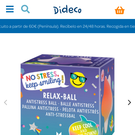
 a partir de 60€ (Península). Recíbelo en 24/48 horas. Recogida en tiendas 