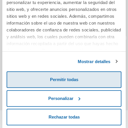
personalizar tu experiencia, aumentar la seguridad del
sitio web, y ofrecerte anuncios personalizados en otros
sitios web y en redes sociales. Además, compartimos
información sobre el uso de nuestra web con nuestros
colaboradores de confianza de redes sociales, publicidad
y análisis web, los cuales pueden combinarla con otra
información recopilada a partir del uso que hayas hecho
de sus servicios. Para más información consulta la
Carrera de sacos
Diana 2 en 1
Set 
Política de Cookies
y la
Política de Privacidad
.
jumping bags
sobremesa y pared
con 
Mostrar detalles
p
bá
25,95€
29,99€
Permitir todas
Comprar
Comprar
Personalizar
Rechazar todas