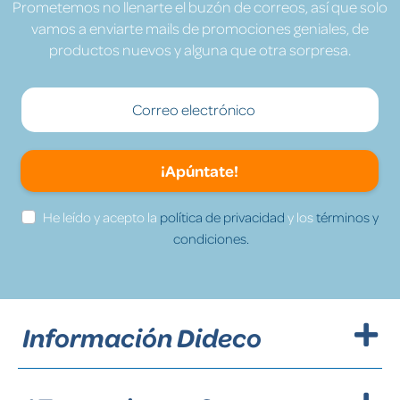
Prometemos no llenarte el buzón de correos, así que solo
vamos a enviarte mails de promociones geniales, de
productos nuevos y alguna que otra sorpresa.
¡Apúntate!
He leído y acepto la
política de privacidad
y los
términos y
condiciones.
Información Dideco