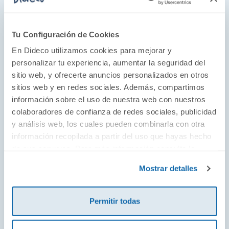
Tu Configuración de Cookies
La aventura de crecer
En Dideco utilizamos cookies para mejorar y
Janod fue creada en 1970 con el objetivo de
personalizar tu experiencia, aumentar la seguridad del
acompañar a los niños y niñas durante su
sitio web, y ofrecerte anuncios personalizados en otros
sitios web y en redes sociales. Además, compartimos
desarrollo sin parar de reír, jugar y divertirse.
información sobre el uso de nuestra web con nuestros
Apuestan por los juguetes de madera en un
colaboradores de confianza de redes sociales, publicidad
modelo sostenible y ecolóico de fabricación
y análisis web, los cuales pueden combinarla con otra
y, como resultado, sus juguetes son de una
información recopilada a partir del uso que hayas hecho
calidad y durabilidad envidiables. Desde
de sus servicios. Para más información consulta la
juego simbólico hasta manualidad, pasando
Política de Cookies
y la
Política de Privacidad
.
Mostrar detalles
por sus increíbles puzles, Janod acompaña a
niños y niñas para explorar el mundo.
Permitir todas