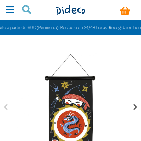
artir de 60€ (Península). Recíbelo en 24/48 horas. Recogida en tiendas grat