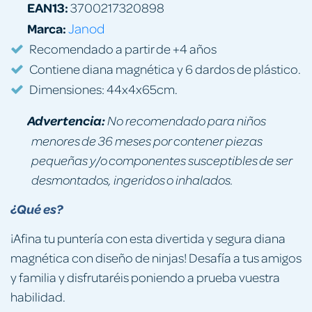
EAN13:
3700217320898
Marca:
Janod
Recomendado a partir de +4 años
Contiene diana magnética y 6 dardos de plástico.
Dimensiones: 44x4x65cm.
Advertencia:
No recomendado para niños
menores de 36 meses por contener piezas
pequeñas y/o componentes susceptibles de ser
desmontados, ingeridos o inhalados.
¿Qué es?
¡Afina tu puntería con esta divertida y segura diana
magnética con diseño de ninjas! Desafía a tus amigos
y familia y disfrutaréis poniendo a prueba vuestra
habilidad.