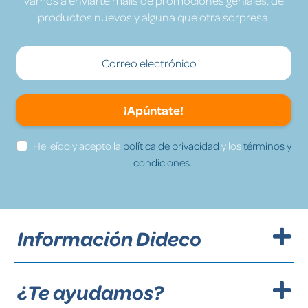
vamos a enviarte mails de promociones geniales, de
productos nuevos y alguna que otra sorpresa.
¡Apúntate!
He leído y acepto la
política de privacidad
y los
términos y
condiciones.
Información Dideco
¿Te ayudamos?