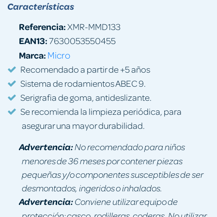
Características
Referencia:
XMR-MMD133
EAN13:
7630053550455
Marca:
Micro
Recomendado a partir de +5 años
Sistema de rodamientos ABEC 9.
Serigrafia de goma, antideslizante.
Se recomienda la limpieza periódica, para
asegurar una mayor durabilidad.
Advertencia:
No recomendado para niños
menores de 36 meses por contener piezas
pequeñas y/o componentes susceptibles de ser
desmontados, ingeridos o inhalados.
Advertencia:
Conviene utilizar equipo de
protección: casco, rodilleras, coderas. No utilizar