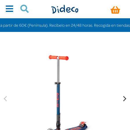
ir de 60€ (Península). Recíbelo en 24/48 horas. Recogida en tiendas gratis e