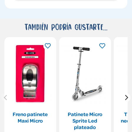
También podría gustarte...
Freno patinete
Patinete Micro
Tim
Maxi Micro
Sprite Led
neoc
plateado