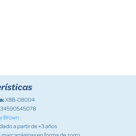
rísticas
a:
XBB-08004
34590545078
ly Brown
do a partir de +3 años
1 marcapáginas en forma de zorro.