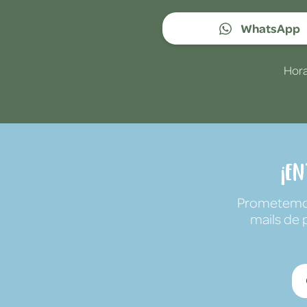
WhatsApp
Hora
¡E
Prometemos 
mails de 