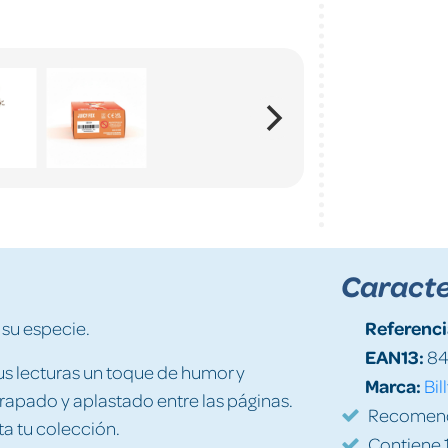
Caracte
Referenci
su especie.
EAN13:
84
tus lecturas un toque de humor y
Marca:
Bil
apado y aplastado entre las páginas.
Recomenda
a tu colección.
Contiene 