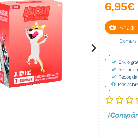
6,95€
Añadir 
Compra a
Envío grat
Recíbelo 
Recogida 
Más sobr
¡Compár