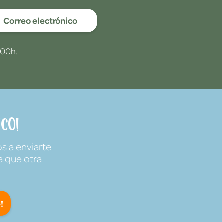
Correo electrónico
:00h.
co!
s a enviarte
a que otra
!