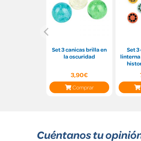
Set 3 canicas brilla en
Set 3
la oscuridad
linterna
histo
3,90€
Comprar
Cuéntanos tu opinió