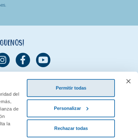
es.
íguenos!
Permitir todas
ridad del
demás,
Personalizar
fianza de
ión
ta la
Rechazar todas