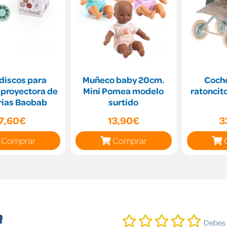
 discos para
Muñeco baby 20cm.
Coche
 proyectora de
Mini Pomea modelo
ratoncit
rias Baobab
surtido
7,60€
13,90€
3
Comprar
Comprar
n
Debes i