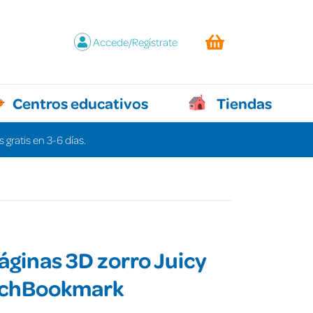
Accede/Regístrate
Centros educativos
Tiendas
 gratis en 3-6 días.
ginas 3D zorro Juicy
uchBookmark