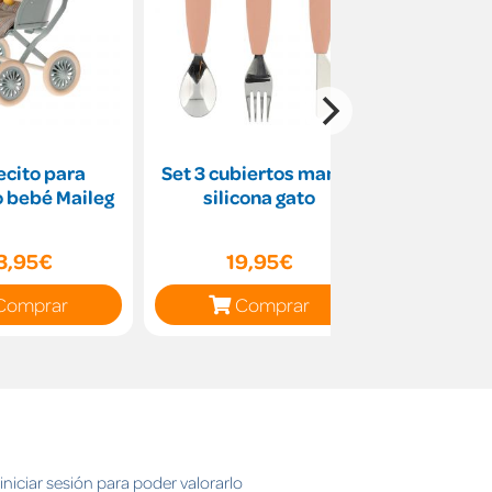
cito para
Set 3 cubiertos mango
Marcap
o bebé Maileg
silicona gato
tortuga T
AuchB
3,95€
19,95€
6
Comprar
Comprar
C
niciar sesión para poder valorarlo