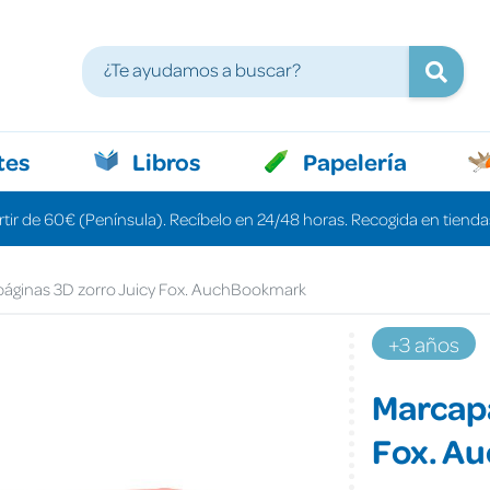
tes
Libros
Papelería
rtir de 60€ (Península). Recíbelo en 24/48 horas. Recogida en tiendas
áginas 3D zorro Juicy Fox. AuchBookmark
+3 años
Marcapá
Fox. A