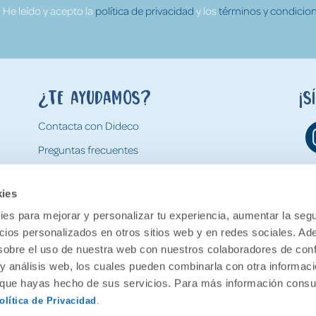
He leído y acepto la
política de privacidad
y los
términos y condicion
¿Te ayudamos?
¡S
Contacta con Dideco
Preguntas frecuentes
Formas de pago
kies
Gastos y condiciones de envío
es para mejorar y personalizar tu experiencia, aumentar la segu
Devoluciones
ncios personalizados en otros sitios web y en redes sociales. A
obre el uso de nuestra web con nuestros colaboradores de con
 y análisis web, los cuales pueden combinarla con otra informac
o que hayas hecho de sus servicios. Para más información consul
olítica de Privacidad
.