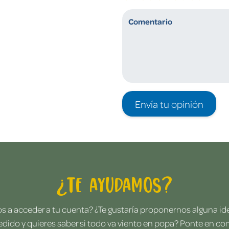
Envía tu opinión
¿Te ayudamos?
 a acceder a tu cuenta? ¿Te gustaría proponernos alguna i
edido y quieres saber si todo va viento en popa? Ponte en co