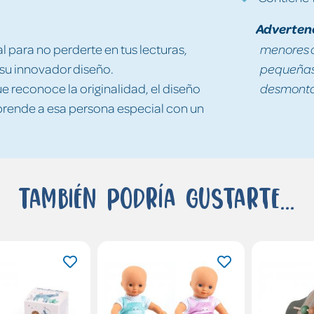
Adverten
l para no perderte en tus lecturas,
menores d
su innovador diseño.
pequeñas 
e reconoce la originalidad, el diseño
desmontad
rprende a esa persona especial con un
También podría gustarte...