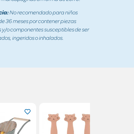
cia:
No recomendado para niños
e 36 meses por contener piezas
y/o componentes susceptibles de ser
os, ingeridos o inhalados.