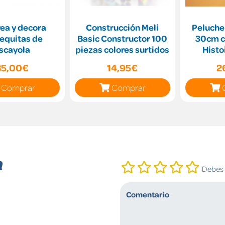
rea y decora
Construcción Meli
Peluche 
equitas de
Basic Constructor 100
30cm c
scayola
piezas colores surtidos
Histo
35,00€
14,95€
2
Comprar
Comprar
n
Debes i