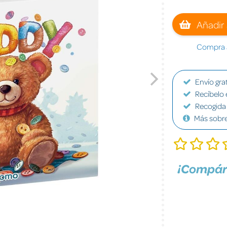
Añadir 
Compra a
Envío grat
Recíbelo 
Recogida 
Más sobr
¡Compár