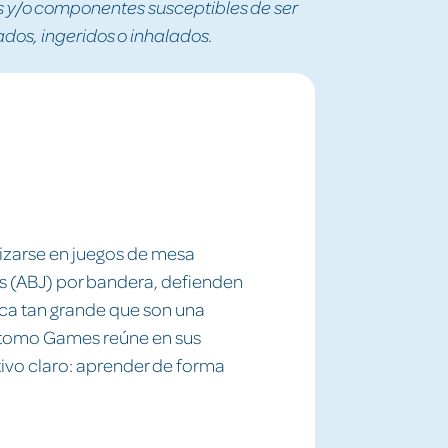
y/o componentes susceptibles de ser
os, ingeridos o inhalados.
izarse en juegos de mesa
s (ABJ) por bandera, defienden
ca tan grande que son una
Átomo Games reúne en sus
tivo claro: aprender de forma