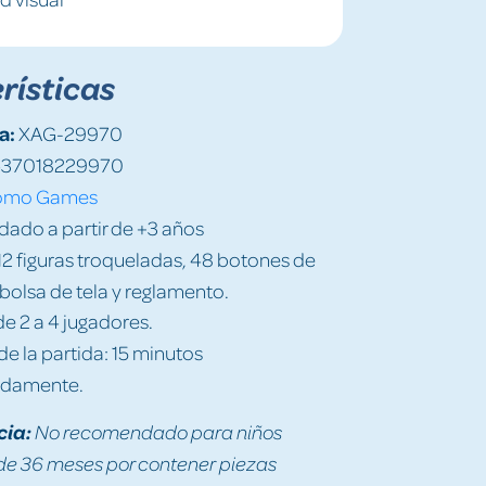
rísticas
a:
XAG-29970
37018229970
omo Games
do a partir de +3 años
12 figuras troqueladas, 48 botones de
 bolsa de tela y reglamento.
e 2 a 4 jugadores.
e la partida: 15 minutos
damente.
cia:
No recomendado para niños
e 36 meses por contener piezas