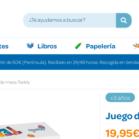
tes
Libros
Papelería
rtir de 60€ (Península). Recíbelo en 24/48 horas. Recogida en tiendas
de mesa Teddy
+3 años
Juego 
19,95