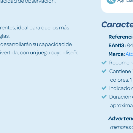
capacidad de observación.
Caracte
rentes, ideal para que los más
glas.
Referenci
s desarrollarán su capacidad de
EAN13:
84
ivertida, con un juego cuyo diseño
Marca:
At
Recomenda
Contiene 
colores, 1
Indicado d
Duración d
aproxima
Adverten
menores d