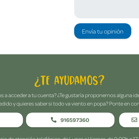
Envía tu opinión
¿Te ayudamos?
 a acceder a tu cuenta? ¿Te gustaría proponernos alguna i
edido y quieres saber si todo va viento en popa? Ponte en co
916597360
rio de atención telefónica: de Lunes a Viernes, de 9:00h a 17