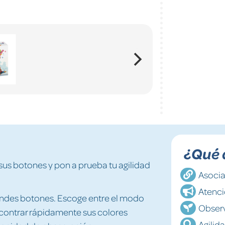
¿Qué 
sus botones y pon a prueba tu agilidad
Asoci
Atenc
andes botones. Escoge entre el modo
Obser
ncontrar rápidamente sus colores
Agilida