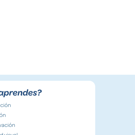
aprendes?
ación
ión
vación
d visual