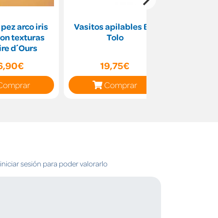
pez arco iris
Vasitos apilables Bio
Marcapág
on texturas
Tolo
panda Za
ire d´Ours
AuchB
6,90€
19,75€
6
Comprar
Comprar
C
niciar sesión para poder valorarlo