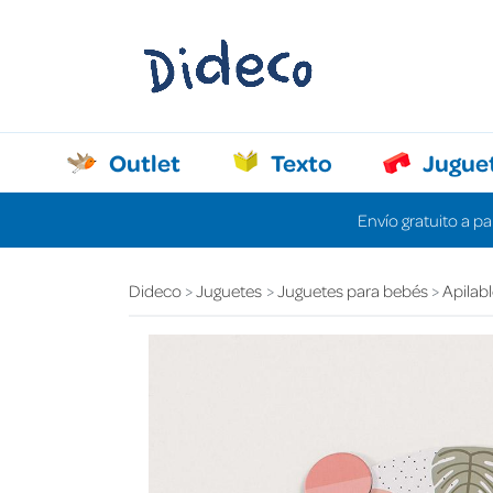
Outlet
Texto
Jugue
Envío gratuito a pa
Dideco
Juguetes
Juguetes para bebés
Apilab