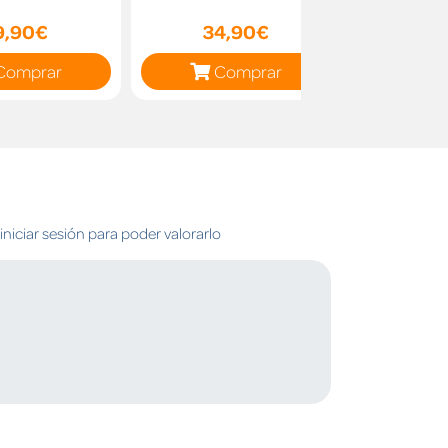
9,90€
34,90€
20
Comprar
Comprar
C
niciar sesión para poder valorarlo