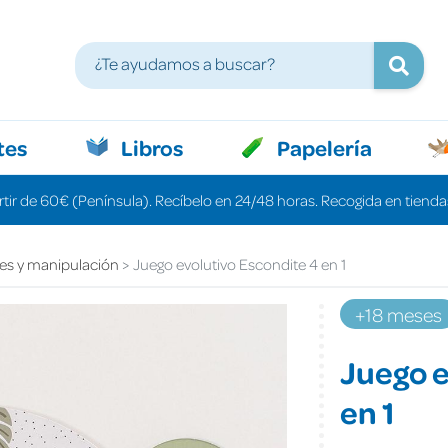
tes
Libros
Papelería
rtir de 60€ (Península). Recíbelo en 24/48 horas. Recogida en tiendas
les y manipulación
Juego evolutivo Escondite 4 en 1
+18 meses
Juego e
en 1