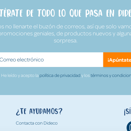
ntérate de todo lo que pasa en Dide
no llenarte el buzón de correos, así que solo vamo
promociones geniales, de productos nuevos y algun
sorpresa.
¡Apúntate
He leído y acepto la
política de privacidad
y los
términos y condicion
¿Te ayudamos?
¡S
Contacta con Dideco