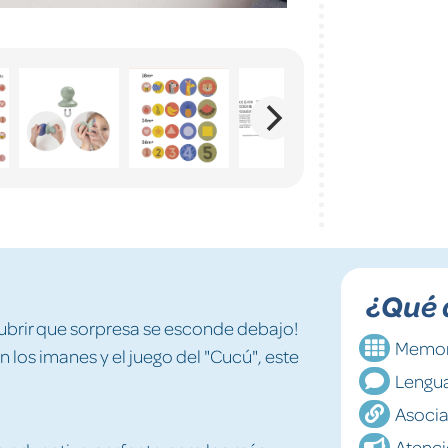
¿Qué 
ubrir que sorpresa se esconde debajo!
Memor
los imanes y el juego del "Cucú", este
Lengu
Asoci
Atenc