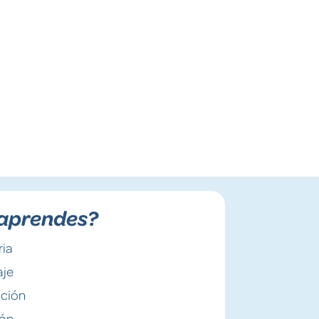
aprendes?
ia
aje
ación
ión