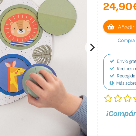
24,90
Añadir 
Compra a
Envío grat
Recíbelo 
Recogida 
Más sobr
¡Compár