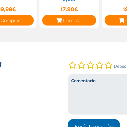
29,99€
17,90€
1
Comprar
Comprar
n
Debes i
Envía tu opinión