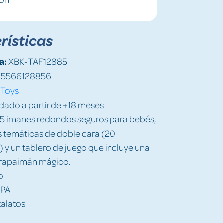
rísticas
a:
XBK-TAF12885
5566128856
 Toys
do a partir de +18 meses
 5 imanes redondos seguros para bebés,
as temáticas de doble cara (20
 y un tablero de juego que incluye una
trapaimán mágico.
o
BPA
talatos