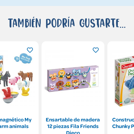
También podría gustarte...
magnético My
Ensartable de madera
Construc
farm animals
12 piezas Fila Friends
Chunky P
Djeco