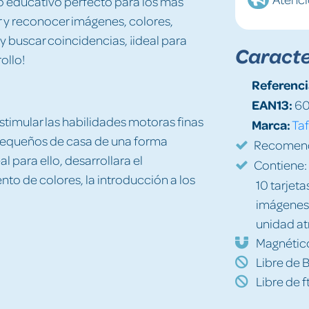
o educativo perfecto para los más
y reconocer imágenes, colores,
 buscar coincidencias, ¡ideal para
Caracte
ollo!
Referenci
EAN13:
60
timular las habilidades motoras finas
Marca:
Taf
 pequeños de casa de una forma
Recomenda
al para ello, desarrollara el
Contiene:
to de colores, la introducción a los
10 tarjet
imágenes)
unidad a
Magnétic
Libre de 
Libre de f