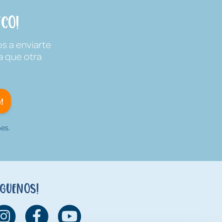
co!
s a enviarte
a que otra
!
es.
íguenos!