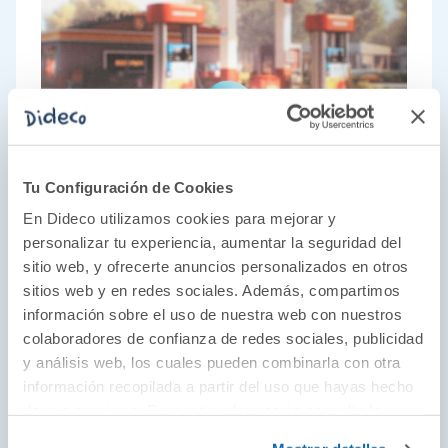
Tu Configuración de Cookies
En Dideco utilizamos cookies para mejorar y
personalizar tu experiencia, aumentar la seguridad del
sitio web, y ofrecerte anuncios personalizados en otros
sitios web y en redes sociales. Además, compartimos
información sobre el uso de nuestra web con nuestros
colaboradores de confianza de redes sociales, publicidad
El juego como parte del desarrollo
y análisis web, los cuales pueden combinarla con otra
Juguetes educativos desde 1954 con un toque
información recopilada a partir del uso que hayas hecho
de sus servicios. Para más información consulta la
estético único y artístico. Descubre juguetes
Política de Cookies
y la
Política de Privacidad
.
para todas las edades de la mano de los