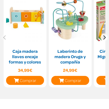
Caja madera
Laberinto de
Circ
llaves encaje
madera Oruga y
Migog
formas y colores
compañía
34,99€
24,99€
Comprar
Comprar