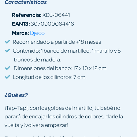
Características
Referencia:
XDJ-06441
EAN13:
3070900064416
Marca:
Djeco
Recomendado a partir de +18 meses
Contenido: 1 banco de martilleo, 1 martillo y 5
troncos de madera.
Dimensiones del banco: 17 x 10 x 12 cm.
Longitud de los cilindros: 7 cm.
¿Qué es?
¡Tap-Tap!, con los golpes del martillo, tu bebé no
parará de encajar los cilindros de colores, darle la
vuelta y ¡volver a empezar!