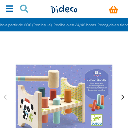
artir de 60€ (Península). Recíbelo en 24/48 horas. Recogida en tiendas grati