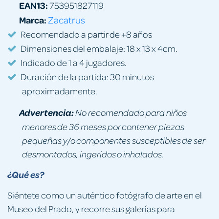
EAN13:
753951827119
Marca:
Zacatrus
Recomendado a partir de +8 años
Dimensiones del embalaje: 18 x 13 x 4cm.
Indicado de 1 a 4 jugadores.
Duración de la partida: 30 minutos
aproximadamente.
Advertencia:
No recomendado para niños
menores de 36 meses por contener piezas
pequeñas y/o componentes susceptibles de ser
desmontados, ingeridos o inhalados.
¿Qué es?
Siéntete como un auténtico fotógrafo de arte en el
Museo del Prado, y recorre sus galerías para