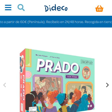
rtir de 60€ (Península). Recíbelo en 24/48 horas. Recogida en tiendas grati