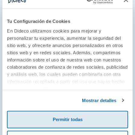
Tu Configuración de Cookies
En Dideco utilizamos cookies para mejorar y
personalizar tu experiencia, aumentar la seguridad del
Los maestros de los juegos de mesa
sitio web, y ofrecerte anuncios personalizados en otros
sitios web y en redes sociales. Además, compartimos
La misión de Zacatrus es ofrecer juegos de
información sobre el uso de nuestra web con nuestros
mesa para todas las edades con una calidad-
colaboradores de confianza de redes sociales, publicidad
precio excelente para que la diversión esté al
y análisis web, los cuales pueden combinarla con otra
alcance de cualquiera. Su pasión por el juego
información recopilada a partir del uso que hayas hecho
de mesa como herramienta no solo para el
de sus servicios. Para más información consulta la
Política de Cookies
y la
Política de Privacidad
.
entretenimiento, sino para desarrollo de
Mostrar detalles
habilidades, les ha llevado a fabricar juegos de
mesa únicos y originales.
Permitir todas