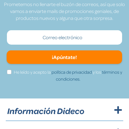
Prometemos no llenarte el buzón de correos, así que solo
vamos a enviarte mails de promociones geniales, de
productos nuevos y alguna que otra sorpresa.
¡Apúntate!
He leído y acepto la
política de privacidad
y los
términos y
condiciones.
Información Dideco