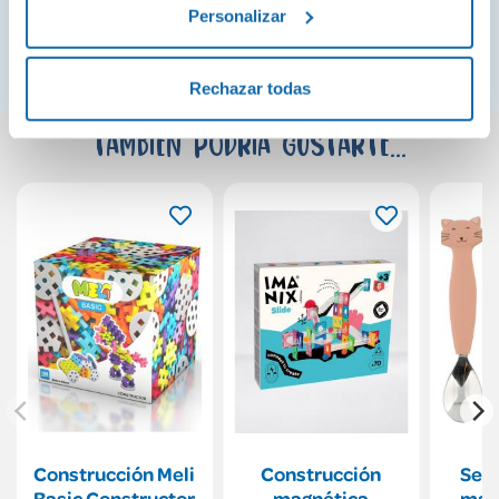
¡Ver todo!
Personalizar
Rechazar todas
También podría gustarte...
Construcción Meli
Construcción
Set 
Basic Constructor
magnética
mang