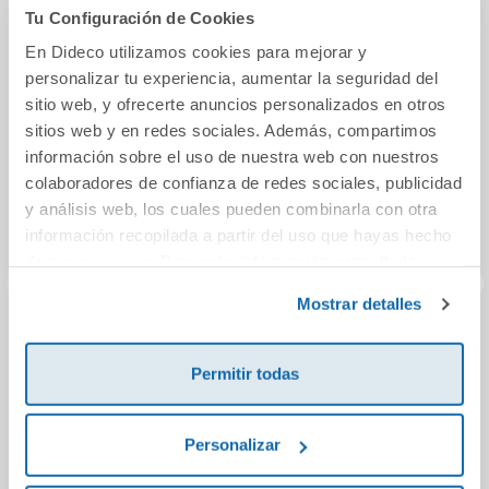
También podría gustarte...
Tu Configuración de Cookies
En Dideco utilizamos cookies para mejorar y
personalizar tu experiencia, aumentar la seguridad del
30%
sitio web, y ofrecerte anuncios personalizados en otros
sitios web y en redes sociales. Además, compartimos
información sobre el uso de nuestra web con nuestros
colaboradores de confianza de redes sociales, publicidad
y análisis web, los cuales pueden combinarla con otra
información recopilada a partir del uso que hayas hecho
de sus servicios. Para más información consulta la
Política de Cookies
y la
Política de Privacidad
.
Mostrar detalles
Juego de mesa
Juego de cartas
Jueg
Animal Keeper
Pelusas Revolution
S
Permitir todas
15,95€
14,95€
13,
Personalizar
Comprar
Comprar