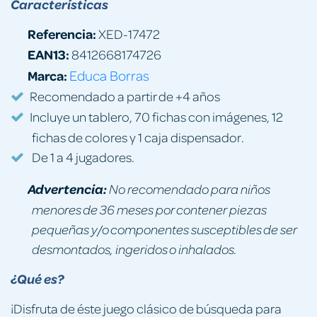
Características
Referencia:
XED-17472
EAN13:
8412668174726
Marca:
Educa Borras
Recomendado a partir de +4 años
Incluye un tablero, 70 fichas con imágenes, 12
fichas de colores y 1 caja dispensador.
De 1 a 4 jugadores.
Advertencia:
No recomendado para niños
menores de 36 meses por contener piezas
pequeñas y/o componentes susceptibles de ser
desmontados, ingeridos o inhalados.
¿Qué es?
¡Disfruta de éste juego clásico de búsqueda para