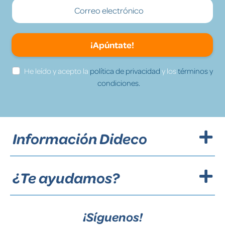
¡Apúntate!
He leído y acepto la
política de privacidad
y los
términos y
condiciones.
Información Dideco
¿Te ayudamos?
¡Síguenos!