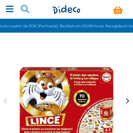
 a partir de 60€ (Península). Recíbelo en 24/48 horas. Recogida en tiendas 