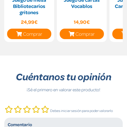
Bibliotecarios
Vocablos
Carre
gritones
24,99€
14,90€
Comprar
Comprar
Cuéntanos tu opinión
¡Sé el primero en valorar este producto!
Debes iniciar sesión para poder valorarlo