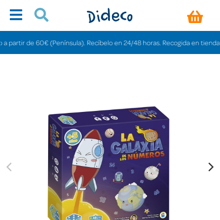
artir de 60€ (Península). Recíbelo en 24/48 horas. Recogida en tiendas grat