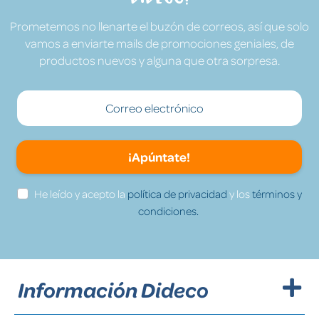
Prometemos no llenarte el buzón de correos, así que solo
vamos a enviarte mails de promociones geniales, de
productos nuevos y alguna que otra sorpresa.
¡Apúntate!
He leído y acepto la
política de privacidad
y los
términos y
condiciones.
Información Dideco