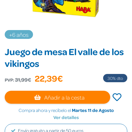
+6 años
Juego de mesa El valle de los
vikingos
22,39€
30
% dto
31,99€
PVP:
Añadir a la cesta
Compra ahora y recíbelo el
Martes 11 de Agosto
Ver detalles
Envío gratuito a partir de 50 euros.