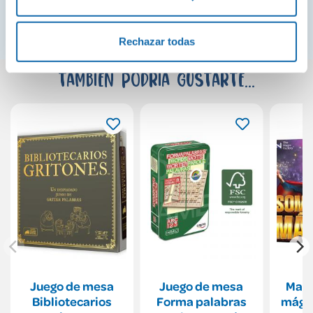
Rechazar todas
También podría gustarte...
Juego de mesa
Juego de mesa
Magi
Bibliotecarios
Forma palabras
mágic