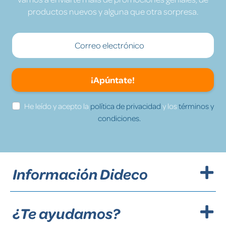
productos nuevos y alguna que otra sorpresa.
¡Apúntate!
He leído y acepto la
política de privacidad
y los
términos y
condiciones.
Información Dideco
¿Te ayudamos?