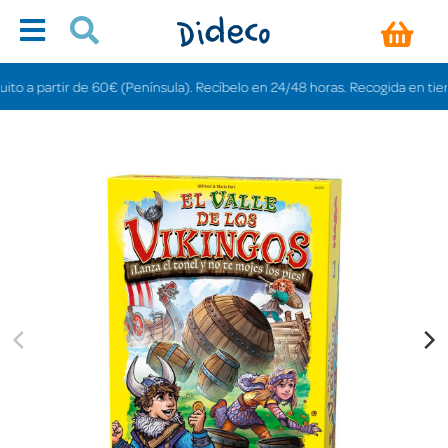
 partir de 60€ (Península). Recíbelo en 24/48 horas. Recogida en tiendas gr