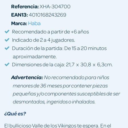
Referencia:
XHA-304700
EAN13:
4010168243269
Marca:
Haba
Recomendado a partir de +6 años
Indicado de 2 a 4 jugadores.
Duración de la partida: De 15 a 20 minutos
aproximadamente.
Dimensiones de la caja: 21,7 x 30,8 x 6,3cm.
Advertencia:
No recomendado para niños
menores de 36 meses por contener piezas
pequeñas y/o componentes susceptibles de ser
desmontados, ingeridos o inhalados.
¿Qué es?
El bullicioso Valle de los Vikingos te espera. En el