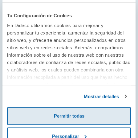
Tu Configuración de Cookies
Diversión en estado puro
En Dideco utilizamos cookies para mejorar y
personalizar tu experiencia, aumentar la seguridad del
Haba es una empresa familiar fundada en
sitio web, y ofrecerte anuncios personalizados en otros
1938 que ha conseguido ser una de las marcas
sitios web y en redes sociales. Además, compartimos
de referencia en juguetes para todas las
información sobre el uso de nuestra web con nuestros
edades. Con una fuerte apuesta por los
colaboradores de confianza de redes sociales, publicidad
materiales sostenibles, Haba acompaña a
y análisis web, los cuales pueden combinarla con otra
niños y niñas en su desarrollo con sus
información recopilada a partir del uso que hayas hecho
de sus servicios. Para más información consulta la
productos, entre los que se encuentran desde
Política de Cookies
y la
Política de Privacidad
.
juegos de mesa hasta juguetes para aire libre,
Mostrar detalles
siempre con una ternura y dedicación
especial.
Permitir todas
Personalizar
¡Ver todo!