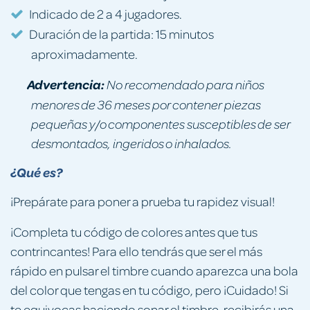
Indicado de 2 a 4 jugadores.
Duración de la partida: 15 minutos
aproximadamente.
Advertencia:
No recomendado para niños
menores de 36 meses por contener piezas
pequeñas y/o componentes susceptibles de ser
desmontados, ingeridos o inhalados.
¿Qué es?
¡Prepárate para poner a prueba tu rapidez visual!
¡Completa tu código de colores antes que tus
contrincantes! Para ello tendrás que ser el más
rápido en pulsar el timbre cuando aparezca una bola
del color que tengas en tu código, pero ¡Cuidado! Si
te equivocas haciendo sonar el timbre, recibirás una