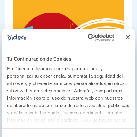
Tu Configuración de Cookies
En Dideco utilizamos cookies para mejorar y
personalizar tu experiencia, aumentar la seguridad del
sitio web, y ofrecerte anuncios personalizados en otros
sitios web y en redes sociales. Además, compartimos
información sobre el uso de nuestra web con nuestros
colaboradores de confianza de redes sociales, publicidad
Una apuesta por lo clásico
y análisis web, los cuales pueden combinarla con otra
información recopilada a partir del uso que hayas hecho
En Cayro saben que hay juegos que no pasan
de sus servicios. Para más información consulta la
de moda. Juegos que despliegan la
Política de Cookies
y la
Política de Privacidad
.