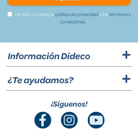
He leído y acepto la
política de privacidad
y los
términos y
condiciones.
Información Dideco
¿Te ayudamos?
¡Síguenos!