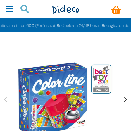
partir de 60€ (Península). Recíbelo en 24/48 horas. Recogida en tiendas gra