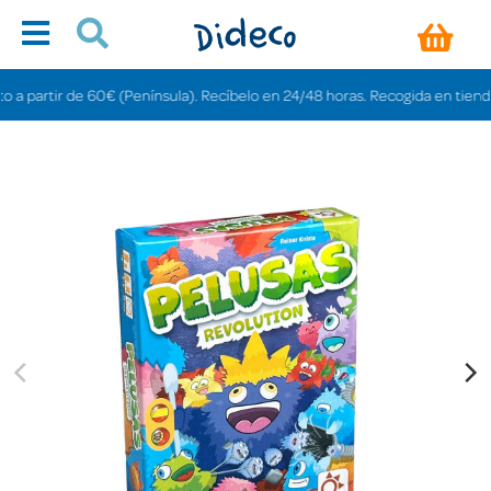
rtir de 60€ (Península). Recíbelo en 24/48 horas. Recogida en tiendas grati