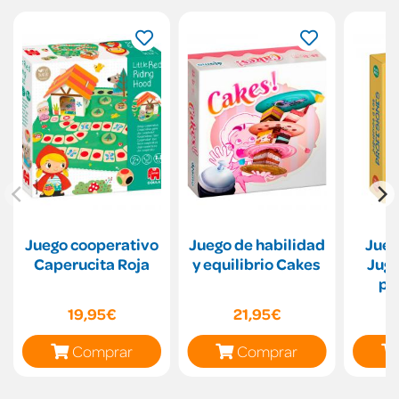
Juego cooperativo
Juego de habilidad
Jueg
Caperucita Roja
y equilibrio Cakes
Jugu
pr
19,95€
21,95€
Comprar
Comprar