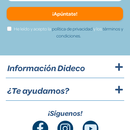
¡Apúntate!
He leído y acepto la
política de privacidad
y los
términos y
condiciones.
Información Dideco
¿Te ayudamos?
¡Síguenos!