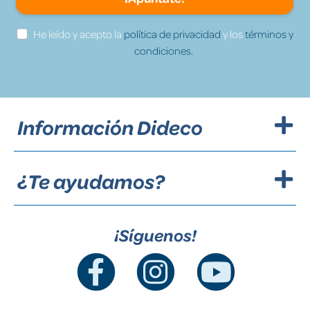
He leído y acepto la
política de privacidad
y los
términos y
condiciones.
Información Dideco
¿Te ayudamos?
¡Síguenos!