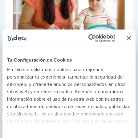
Tu Configuración de Cookies
En Dideco utilizamos cookies para mejorar y
personalizar tu experiencia, aumentar la seguridad del
sitio web, y ofrecerte anuncios personalizados en otros
sitios web y en redes sociales. Además, compartimos
información sobre el uso de nuestra web con nuestros
¡Una aventura en cada caja!
colaboradores de confianza de redes sociales, publicidad
y análisis web, los cuales pueden combinarla con otra
Para Lúdilo, el juego en familia es una parte
información recopilada a partir del uso que hayas hecho
fundamental del desarrollo de los pequeños y
de sus servicios. Para más información consulta la
pequeñas de la casa. Por eso, sus juegos de
Política de Cookies
y la
Política de Privacidad
.