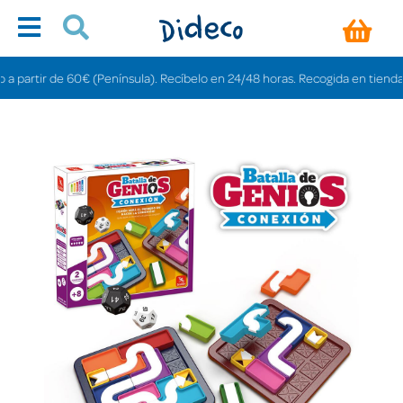
tir de 60€ (Península). Recíbelo en 24/48 horas. Recogida en tiendas gratis 