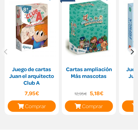
Juego de cartas
Cartas ampliación
Jueg
Juan el arquitecto
Más mascotas
Jug
Club A
7,95€
5,18€
12,95€
Comprar
Comprar