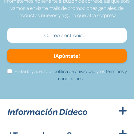
Prometemos no llenarte el buzón de correos, así que solo
vamos a enviarte mails de promociones geniales, de
productos nuevos y alguna que otra sorpresa.
¡Apúntate!
He leído y acepto la
política de privacidad
y los
términos y
condiciones.
Información Dideco