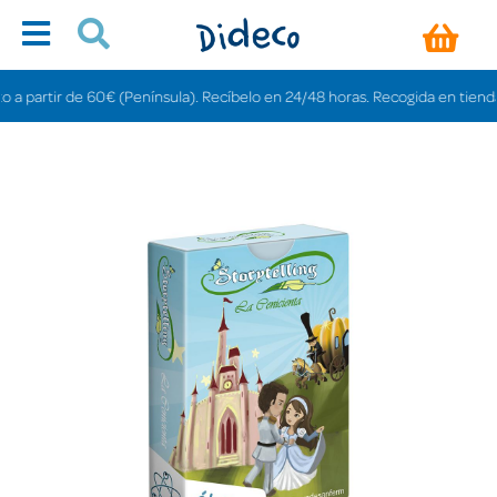
rtir de 60€ (Península). Recíbelo en 24/48 horas. Recogida en tiendas grati