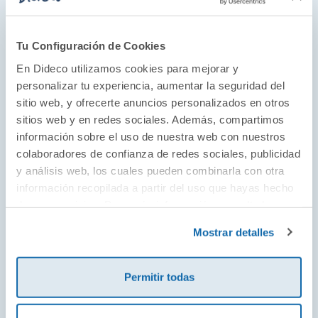
Tu Configuración de Cookies
En Dideco utilizamos cookies para mejorar y
El núcleo del aprendizaje
personalizar tu experiencia, aumentar la seguridad del
Átomo Games fue creada en 2017 para
sitio web, y ofrecerte anuncios personalizados en otros
sitios web y en redes sociales. Además, compartimos
especializarse en juegos de mesa educativos.
información sobre el uso de nuestra web con nuestros
Con el aprendizaje basado en juegos (ABJ) por
colaboradores de confianza de redes sociales, publicidad
bandera, defienden que los juegos tienen una
y análisis web, los cuales pueden combinarla con otra
importancia pedagógica tan grande que son
información recopilada a partir del uso que hayas hecho
una herramienta educativa fundamental. Así
de sus servicios. Para más información consulta la
pues, Átomo Games reúne en sus propuestas
Política de Cookies
y la
Política de Privacidad
.
Mostrar detalles
a autores e ilustradores con un objetivo claro:
aprender de forma divertida.
Permitir todas