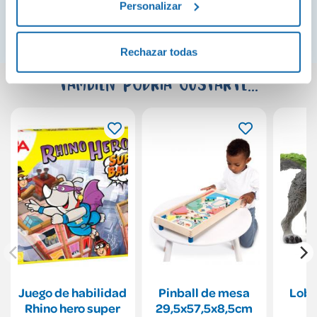
¡Ver todo!
Personalizar
Rechazar todas
También podría gustarte...
Juego de habilidad
Pinball de mesa
Lobo
Rhino hero super
29,5x57,5x8,5cm