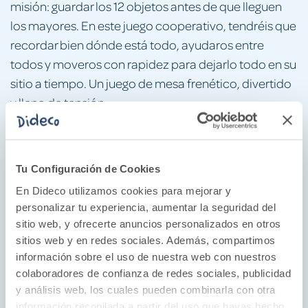
misión: guardar los 12 objetos antes de que lleguen
los mayores. En este juego cooperativo, tendréis que
recordar bien dónde está todo, ayudaros entre
todos y moveros con rapidez para dejarlo todo en su
sitio a tiempo. Un juego de mesa frenético, divertido
y lleno de tensión.
¿Por qué nos gusta?
Estimula la memoria visual, la atención y la agilidad
Tu Configuración de Cookies
mental, además de favorecer el trabajo en equipo y
En Dideco utilizamos cookies para mejorar y
la toma de decisiones rápidas. También refuerza la
personalizar tu experiencia, aumentar la seguridad del
concentración, la organización y la capacidad de
sitio web, y ofrecerte anuncios personalizados en otros
reacción ante situaciones cambiantes.
sitios web y en redes sociales. Además, compartimos
información sobre el uso de nuestra web con nuestros
Nos fascina su diseño, con ilustraciones
colaboradores de confianza de redes sociales, publicidad
encantadoras y materiales de primera calidad.
y análisis web, los cuales pueden combinarla con otra
información recopilada a partir del uso que hayas hecho