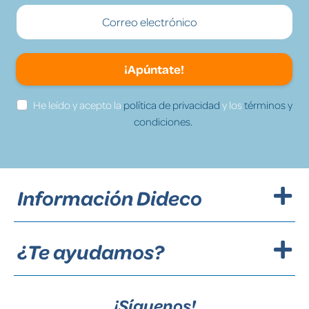
¡Apúntate!
He leído y acepto la
política de privacidad
y los
términos y
condiciones.
Información Dideco
¿Te ayudamos?
¡Síguenos!