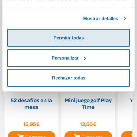
de sus servicios. Para más información consulta la
También podría gustarte...
Política de Cookies
y la
Política de Privacidad
.
Mostrar detalles
Permitir todas
Personalizar
Rechazar todas
52 desafíos en la
Mini juego golf Play
Yo
mesa
Time
p
15,95€
13,50€
Comprar
Comprar