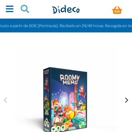
 a partir de 60€ (Península). Recíbelo en 24/48 horas. Recogida en tiendas 