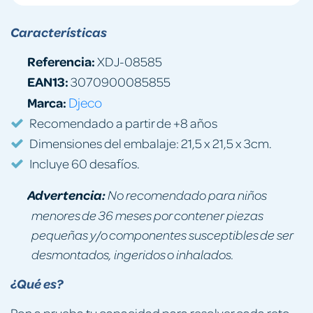
Características
Referencia:
XDJ-08585
EAN13:
3070900085855
Marca:
Djeco
Recomendado a partir de +8 años
Dimensiones del embalaje: 21,5 x 21,5 x 3cm.
Incluye 60 desafíos.
Advertencia:
No recomendado para niños
menores de 36 meses por contener piezas
pequeñas y/o componentes susceptibles de ser
desmontados, ingeridos o inhalados.
¿Qué es?
Pon a prueba tu capacidad para resolver cada reto