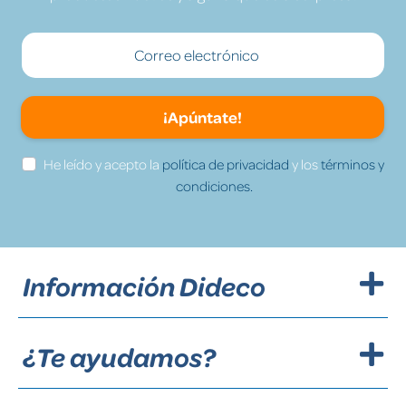
¡Apúntate!
He leído y acepto la
política de privacidad
y los
términos y
condiciones.
Información Dideco
¿Te ayudamos?