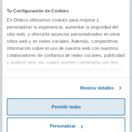
Tu Configuración de Cookies
El juego como parte del desarrollo
En Dideco utilizamos cookies para mejorar y
Juguetes educativos desde 1954 con un toque
personalizar tu experiencia, aumentar la seguridad del
estético único y artístico. Descubre juguetes
sitio web, y ofrecerte anuncios personalizados en otros
sitios web y en redes sociales. Además, compartimos
para todas las edades de la mano de los
información sobre el uso de nuestra web con nuestros
diseños más originales que guían a los más
colaboradores de confianza de redes sociales, publicidad
pequeños y pequeñas de la casa a través del
y análisis web, los cuales pueden combinarla con otra
desarrollo del juego simbólico, la asociación,
información recopilada a partir del uso que hayas hecho
la observación, la memoria y la lógica. El
de sus servicios. Para más información consulta la
desarrollo cognitivo es el protagonista en su
Política de Cookies
y la
Política de Privacidad
.
Mostrar detalles
cuidada selección de juegos.
Permitir todas
¡Ver todo!
Personalizar