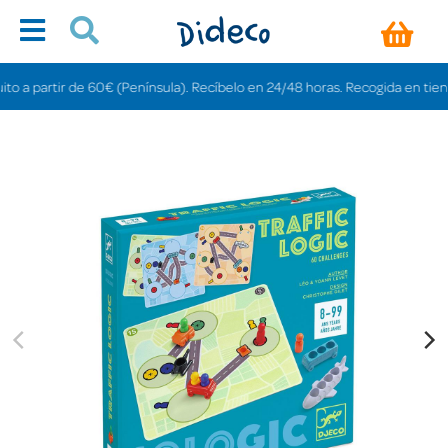
artir de 60€ (Península). Recíbelo en 24/48 horas. Recogida en tiendas grat