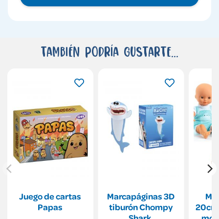
También podría gustarte...
Juego de cartas
Marcapáginas 3D
Mu
Papas
tiburón Chompy
20cm.
Shark.
mode