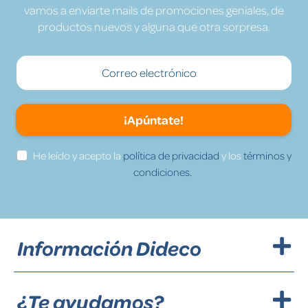
vamos a enviarte mails de promociones geniales, de
productos nuevos y alguna que otra sorpresa.
¡Apúntate!
He leído y acepto la
política de privacidad
y los
términos y
condiciones.
Información Dideco
¿Te ayudamos?