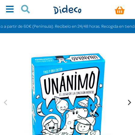
rtir de 60€ (Península). Recíbelo en 24/48 horas. Recogida en tiendas grati