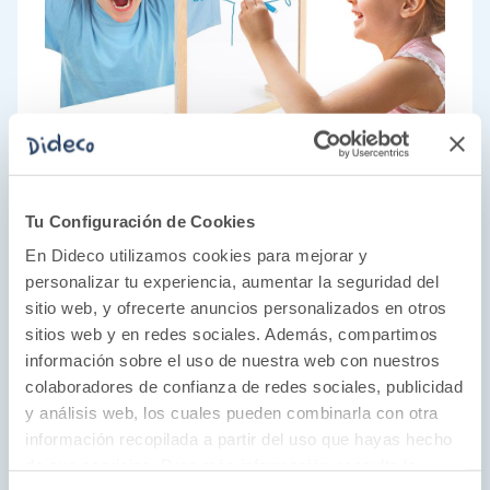
Tu Configuración de Cookies
En Dideco utilizamos cookies para mejorar y
personalizar tu experiencia, aumentar la seguridad del
sitio web, y ofrecerte anuncios personalizados en otros
sitios web y en redes sociales. Además, compartimos
El arte de educar
información sobre el uso de nuestra web con nuestros
colaboradores de confianza de redes sociales, publicidad
Akros es una empresa familiar que lleva más
y análisis web, los cuales pueden combinarla con otra
de 30 años fabricando juguetes educativos.
información recopilada a partir del uso que hayas hecho
Cuentan con un equipo de especialistas en
de sus servicios. Para más información consulta la
pedagogía y psicología con gran atención a las