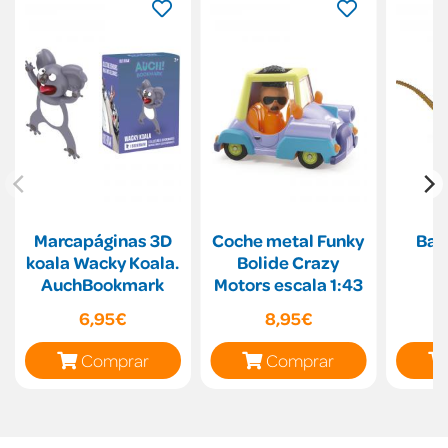
Marcapáginas 3D
Coche metal Funky
Baj
koala Wacky Koala.
Bolide Crazy
AuchBookmark
Motors escala 1:43
6,95€
8,95€
Comprar
Comprar