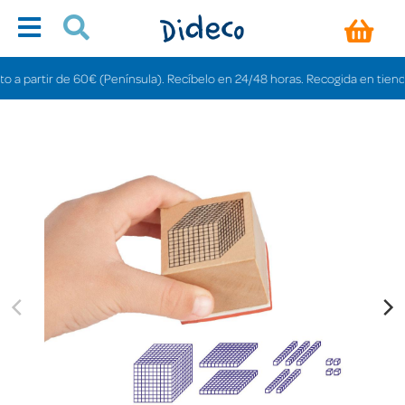
artir de 60€ (Península). Recíbelo en 24/48 horas. Recogida en tiendas grat