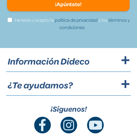
¡Apúntate!
He leído y acepto la
política de privacidad
y los
términos y
condiciones.
Información Dideco
¿Te ayudamos?
¡Síguenos!