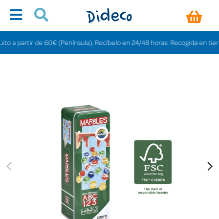
 partir de 60€ (Península). Recíbelo en 24/48 horas. Recogida en tiendas gra