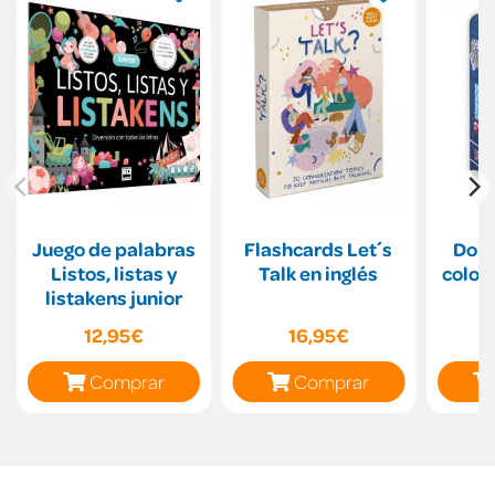
Juego de palabras
Flashcards Let´s
Domi
Listos, listas y
Talk en inglés
color
listakens junior
12,95€
16,95€
Comprar
Comprar