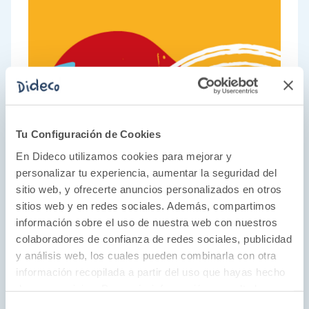
Tu Configuración de Cookies
En Dideco utilizamos cookies para mejorar y
personalizar tu experiencia, aumentar la seguridad del
sitio web, y ofrecerte anuncios personalizados en otros
sitios web y en redes sociales. Además, compartimos
información sobre el uso de nuestra web con nuestros
colaboradores de confianza de redes sociales, publicidad
Una apuesta por lo clásico
y análisis web, los cuales pueden combinarla con otra
información recopilada a partir del uso que hayas hecho
En Cayro saben que hay juegos que no pasan
de sus servicios. Para más información consulta la
de moda. Juegos que despliegan la
Política de Cookies
y la
Política de Privacidad
.