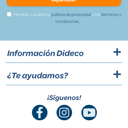
He leído y acepto la
política de privacidad
y los
términos y
condiciones.
Información Dideco
¿Te ayudamos?
¡Síguenos!