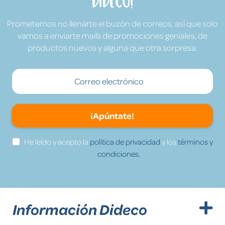
Dideco!
Prometemos no llenarte el buzón de correos, así que solo
vamos a enviarte mails de promociones geniales, de
productos nuevos y alguna que otra sorpresa.
¡Apúntate!
He leído y acepto la
política de privacidad
y los
términos y
condiciones.
Información Dideco