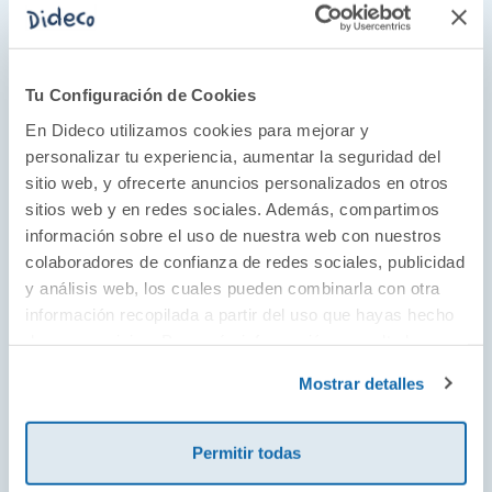
Tu Configuración de Cookies
En Dideco utilizamos cookies para mejorar y
personalizar tu experiencia, aumentar la seguridad del
El juego como parte del desarrollo
sitio web, y ofrecerte anuncios personalizados en otros
Juguetes educativos desde 1954 con un toque
sitios web y en redes sociales. Además, compartimos
estético único y artístico. Descubre juguetes
información sobre el uso de nuestra web con nuestros
colaboradores de confianza de redes sociales, publicidad
para todas las edades de la mano de los
y análisis web, los cuales pueden combinarla con otra
diseños más originales que guían a los más
información recopilada a partir del uso que hayas hecho
pequeños y pequeñas de la casa a través del
de sus servicios. Para más información consulta la
desarrollo del juego simbólico, la asociación,
Política de Cookies
y la
Política de Privacidad
.
Mostrar detalles
la observación, la memoria y la lógica. El
desarrollo cognitivo es el protagonista en su
cuidada selección de juegos.
Permitir todas