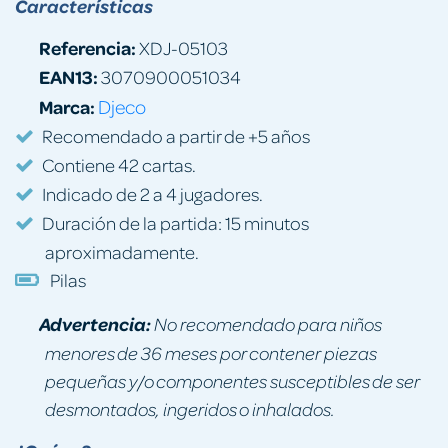
Características
Referencia:
XDJ-05103
EAN13:
3070900051034
Marca:
Djeco
Recomendado a partir de +5 años
Contiene 42 cartas.
Indicado de 2 a 4 jugadores.
Duración de la partida: 15 minutos
aproximadamente.
Pilas
Advertencia:
No recomendado para niños
menores de 36 meses por contener piezas
pequeñas y/o componentes susceptibles de ser
desmontados, ingeridos o inhalados.