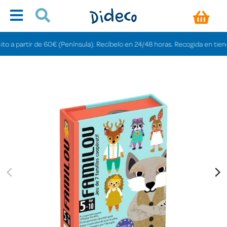
artir de 60€ (Península). Recíbelo en 24/48 horas. Recogida en tiendas grat