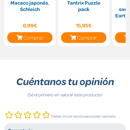
Macaco japonés.
Tantrix Puzzle
Schleich
pack
exca
Earth
6,99€
15,95€
Comprar
Comprar
Cuéntanos tu opinión
¡Sé el primero en valorar este producto!
Debes iniciar sesión para poder valorarlo