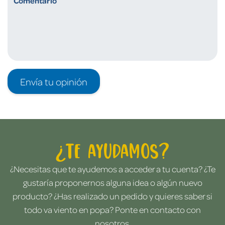
Envía tu opinión
¿Te ayudamos?
¿Necesitas que te ayudemos a acceder a tu cuenta? ¿Te
gustaría proponernos alguna idea o algún nuevo
producto? ¿Has realizado un pedido y quieres saber si
todo va viento en popa? Ponte en contacto con
nosotros.