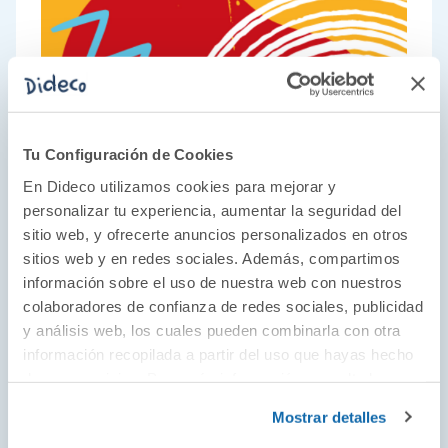
Tu Configuración de Cookies
En Dideco utilizamos cookies para mejorar y
personalizar tu experiencia, aumentar la seguridad del
sitio web, y ofrecerte anuncios personalizados en otros
sitios web y en redes sociales. Además, compartimos
Una apuesta por lo clásico
información sobre el uso de nuestra web con nuestros
colaboradores de confianza de redes sociales, publicidad
En Cayro saben que hay juegos que no pasan
y análisis web, los cuales pueden combinarla con otra
de moda. Juegos que despliegan la
información recopilada a partir del uso que hayas hecho
creatividad y el ingenio por su sencillez y esto
de sus servicios. Para más información consulta la
Política de Cookies
y la
Política de Privacidad
.
los hace perfectos tanto para casa como para
Mostrar detalles
el aula, porque su compromiso con la