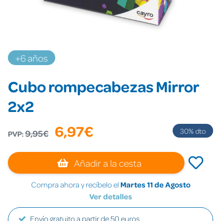
+6 años
Cubo rompecabezas Mirror
2x2
6,97€
30
% dto
9,95€
PVP:
Añadir a la cesta
Compra ahora y recíbelo el
Martes 11 de Agosto
Ver detalles
Envío gratuito a partir de 50 euros.