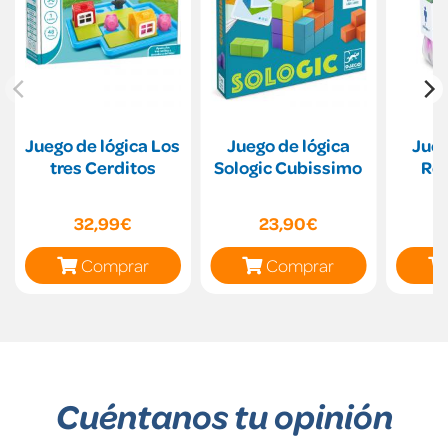
Juego de lógica Los
Juego de lógica
Jueg
tres Cerditos
Sologic Cubissimo
Rev
32,99€
23,90€
Comprar
Comprar
Cuéntanos tu opinión