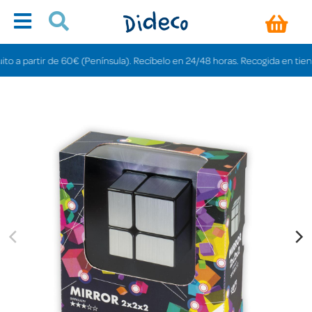
partir de 60€ (Península). Recíbelo en 24/48 horas. Recogida en tiendas gra