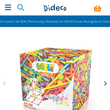
 partir de 60€ (Península). Recíbelo en 24/48 horas. Recogida en tiendas gr