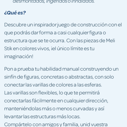
desmontados, ingeridos o inhalados.
¿Qué es?
Descubre un inspirador juego de construcción con el
que podrás dar forma a casi cualquier figura o
estructura que se te ocurra. Con las piezas de Meli
Stik en colores vivos, ¡el único límite es tu
imaginación!
Pon a prueba tu habilidad manual construyendo un
sinfín de figuras, concretas o abstractas, con solo
conectar las varillas de colores a las esferas.
Las varillas son flexibles, lo que te permitirá
conectarlas fácilmente en cualquier dirección,
manteniéndolas más o menos curvadas y así
levantar las estructuras más locas.
Compártelo con amigos y familia, unid vuestra