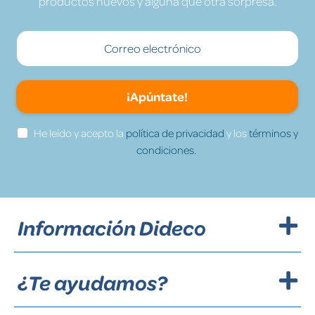
productos nuevos y alguna que otra sorpresa.
¡Apúntate!
He leído y acepto la
política de privacidad
y los
términos y
condiciones.
Información Dideco
¿Te ayudamos?