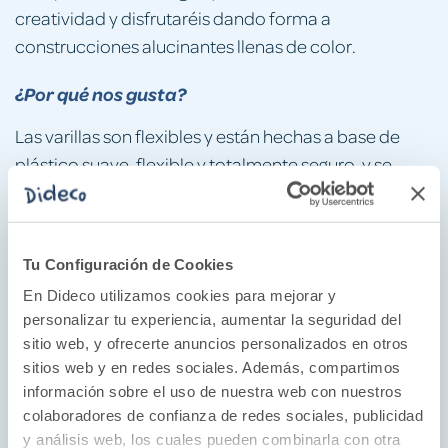
creatividad y disfrutaréis dando forma a
construcciones alucinantes llenas de color.
¿Por qué nos gusta?
Las varillas son flexibles y están hechas a base de
plástico suave, flexible y totalmente seguro, y se
unen entre sí con las pequeñas esferas de colores.
Cada esfera dispone de 6 agujeros para que se
puedan conectar varias varillas en distintas
Tu Configuración de Cookies
direcciones, ¡las posibilidades de construcción son
En Dideco utilizamos cookies para mejorar y
infinitas!
personalizar tu experiencia, aumentar la seguridad del
Niños y niñas desarrollarán su habilidad manual,
sitio web, y ofrecerte anuncios personalizados en otros
motricidad fina, su atención, el pensamiento lógico,
sitios web y en redes sociales. Además, compartimos
la visión espacial y el razonamiento matemático casi
información sobre el uso de nuestra web con nuestros
sin darse cuenta, ¡es ideal también para compartirlo
colaboradores de confianza de redes sociales, publicidad
y análisis web, los cuales pueden combinarla con otra
en el aula!