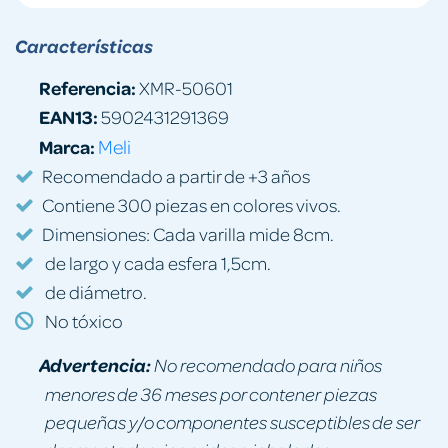
Características
Referencia:
XMR-50601
EAN13:
5902431291369
Marca:
Meli
Recomendado a partir de +3 años
Contiene 300 piezas en colores vivos.
Dimensiones: Cada varilla mide 8cm.
de largo y cada esfera 1,5cm.
de diámetro.
No tóxico
Advertencia:
No recomendado para niños
menores de 36 meses por contener piezas
pequeñas y/o componentes susceptibles de ser