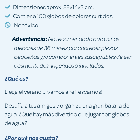
Dimensiones aprox: 22x14x2 cm.
Contiene 100 globos de colores surtidos.
No tóxico
Advertencia:
No recomendado para niños
menores de 36 meses por contener piezas
pequeñas y/o componentes susceptibles de ser
desmontados, ingeridos o inhalados.
¿Qué es?
Llega el verano... ¡vamos a refrescarnos!
Desafía a tus amigos y organiza una gran batalla de
agua. ¿Qué hay más divertido que jugar con globos
de agua?
¿Por qué nos gusta?