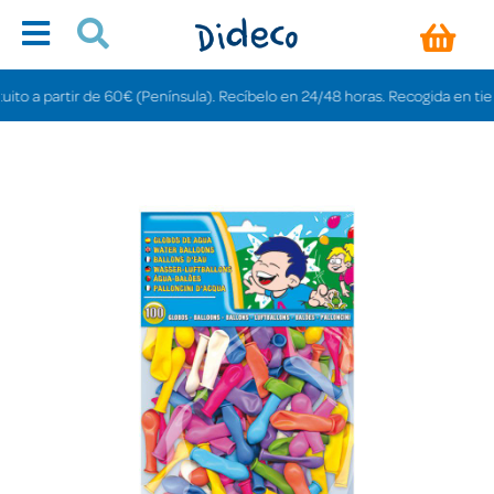
 a partir de 60€ (Península). Recíbelo en 24/48 horas. Recogida en tiendas 