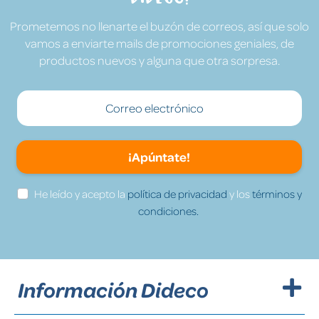
Prometemos no llenarte el buzón de correos, así que solo
vamos a enviarte mails de promociones geniales, de
productos nuevos y alguna que otra sorpresa.
¡Apúntate!
He leído y acepto la
política de privacidad
y los
términos y
condiciones.
Información Dideco