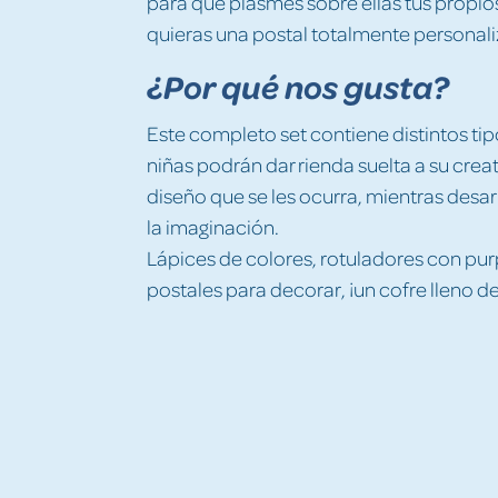
para que plasmes sobre ellas tus propios
quieras una postal totalmente personal
¿Por qué nos gusta?
Este completo set contiene distintos tip
niñas podrán dar rienda suelta a su crea
diseño que se les ocurra, mientras desarr
la imaginación.
Lápices de colores, rotuladores con pur
postales para decorar, ¡un cofre lleno d