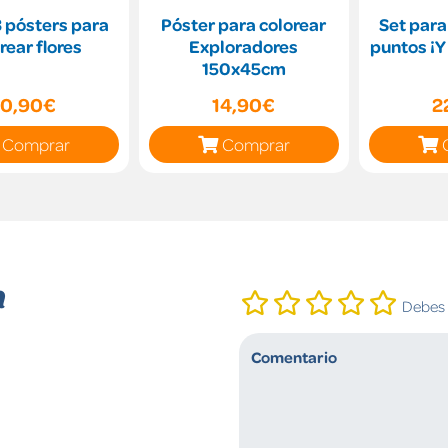
3 pósters para
Póster para colorear
Set para
rear flores
Exploradores
puntos ¡Y
150x45cm
10,90€
14,90€
2
Comprar
Comprar
n
Debes i