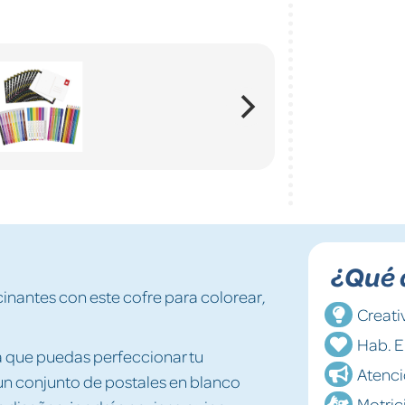
¿Qué 
cinantes con este cofre para colorear,
Creati
Hab. 
ra que puedas perfeccionar tu
Atenc
 un conjunto de postales en blanco
Motric