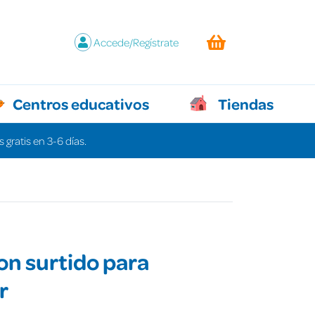
Accede/Regístrate
Centros educativos
Tiendas
 gratis en 3-6 días.
on surtido para
r