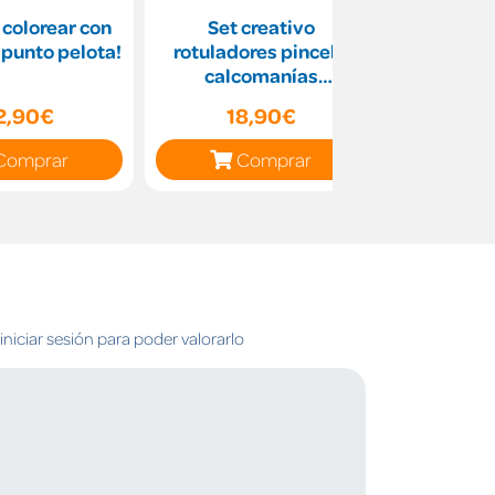
 colorear con
Set creativo
Rotulado
 punto pelota!
rotuladores pincel y
set 10 r
calcomanías
superhéroes
2,90€
18,90€
5
Comprar
Comprar
C
niciar sesión para poder valorarlo