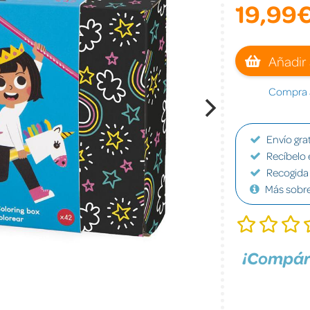
19,99
Añadir 
Compra a
Envío grat
Recíbelo 
Recogida 
Más sobr
¡Compár