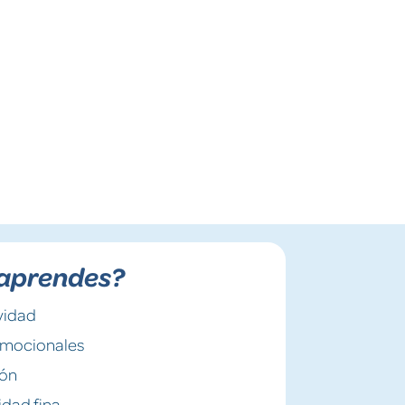
aprendes?
vidad
Emocionales
ión
idad fina