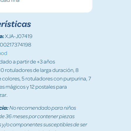
rísticas
a:
XJA-J07419
00217374198
nod
do a partir de +3 años
0 rotuladores de larga duración, 8
e colores, 5 rotuladores con purpurina, 7
es mágicos y 12 postales para
zar.
cia:
No recomendado para niños
e 36 meses por contener piezas
y/o componentes susceptibles de ser