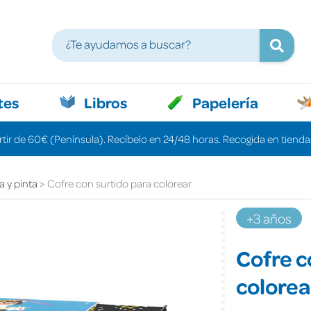
tes
Libros
Papelería
rtir de 60€ (Península). Recíbelo en 24/48 horas. Recogida en tiendas
a y pinta
Cofre con surtido para colorear
+3 años
Cofre c
colorea