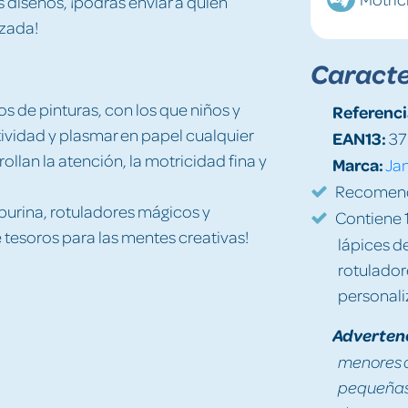
 diseños, ¡podrás enviar a quien
izada!
Caracte
os de pinturas, con los que niños y
Referenci
tividad y plasmar en papel cualquier
EAN13:
37
ollan la atención, la motricidad fina y
Marca:
Ja
Recomenda
purina, rotuladores mágicos y
Contiene 1
e tesoros para las mentes creativas!
lápices d
rotulador
personali
Adverten
menores d
pequeñas 