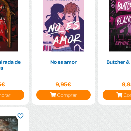
mirada de
No es amor
Butcher & 
ya
5€
9,95€
9,
prar
Comprar
Co