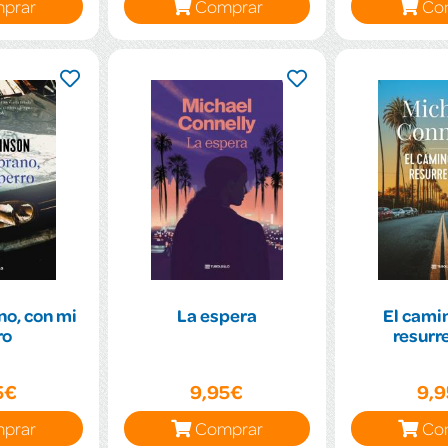
prar
Comprar
Co
no, con mi
La espera
El camin
ro
resurr
5€
9,95€
9,
prar
Comprar
Co