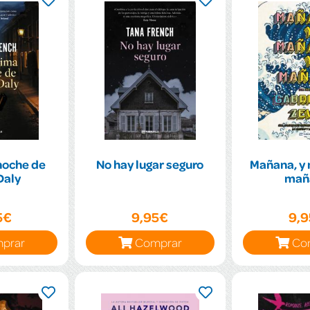
noche de
No hay lugar seguro
Mañana, y 
Daly
mañ
5€
9,95€
9,
prar
Comprar
Co