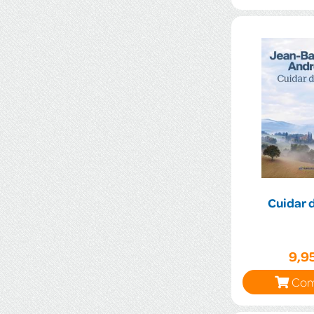
Cuidar d
9,9
Com