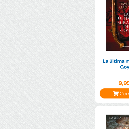
La última 
Go
9,9
Com