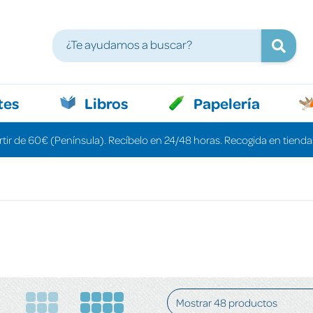
tes
Libros
Papelería
rtir de 60€ (Península). Recíbelo en 24/48 horas. Recogida en tiendas