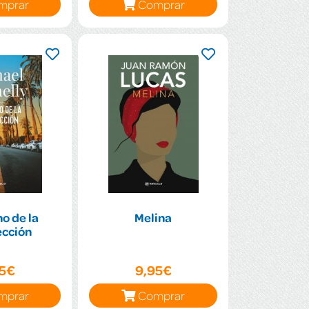
mprar
Comprar
o de la
Melina
ección
95€
9,95€
mprar
Comprar