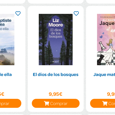
e ella
El dios de los bosques
Jaque mat
5€
9,95€
9,
prar
Comprar
Co