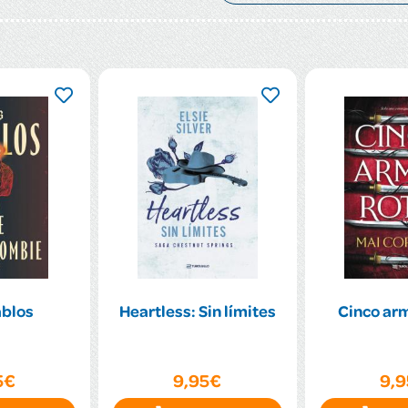
ablos
Heartless: Sin límites
Cinco arm
5€
9,95€
9,