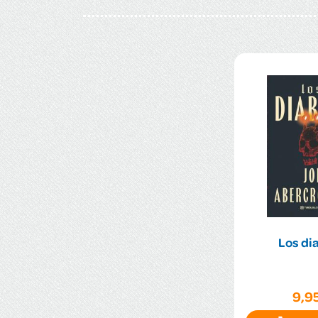
Los di
9,9