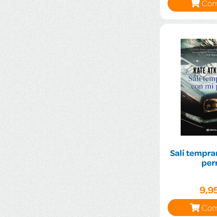
Com
Salí tempra
per
9,9
Com