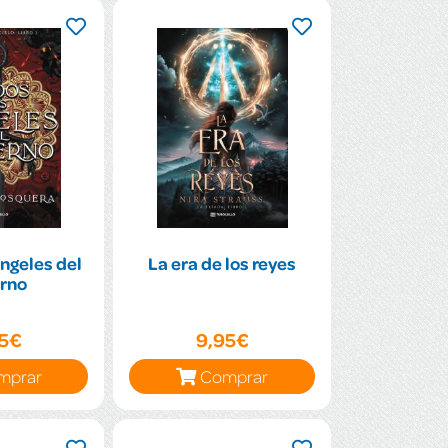
ngeles del
La era de los reyes
erno
95€
9,95€
mprar
Comprar