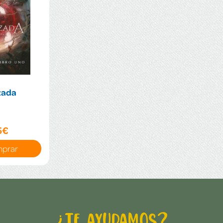
zada
5€
prar
¿Te ayudamos?