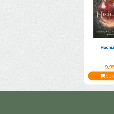
Hechi
9,9
Com