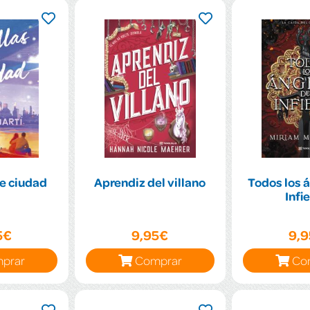
de ciudad
Aprendiz del villano
Todos los á
Infi
5€
9,95€
9,
prar
Comprar
Co