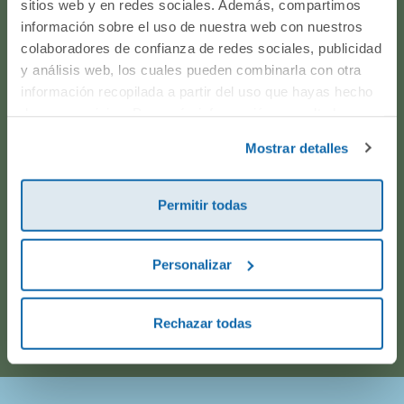
sitios web y en redes sociales. Además, compartimos
producto? ¿Has realizado un pedido y quieres saber si
información sobre el uso de nuestra web con nuestros
todo va viento en popa? Ponte en contacto con
colaboradores de confianza de redes sociales, publicidad
nosotros.
y análisis web, los cuales pueden combinarla con otra
información recopilada a partir del uso que hayas hecho
de sus servicios. Para más información consulta la
WhatsApp
Política de Cookies
y la
Política de Privacidad
.
Mostrar detalles
916597360
Permitir todas
Correo electrónico
Personalizar
Horario de atención telefónica: de Lunes a Viernes, de
9:00h a 17:00h.
Rechazar todas