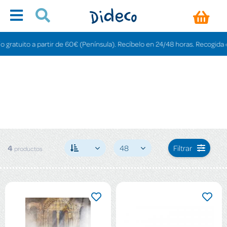
ratuito a partir de 60€ (Península). Recíbelo en 24/48 horas. Recogida en t
4
48
Filtrar
productos