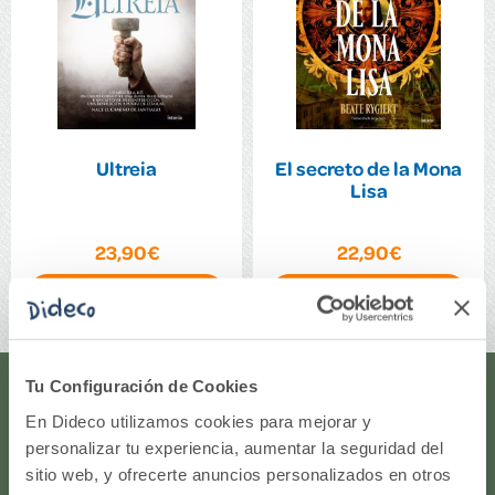
Ultreia
El secreto de la Mona
Lisa
23,90€
22,90€
Comprar
Comprar
Tu Configuración de Cookies
¿Te ayudamos?
En Dideco utilizamos cookies para mejorar y
personalizar tu experiencia, aumentar la seguridad del
¿Necesitas que te ayudemos a acceder a tu cuenta? ¿Te
sitio web, y ofrecerte anuncios personalizados en otros
gustaría proponernos alguna idea o algún nuevo