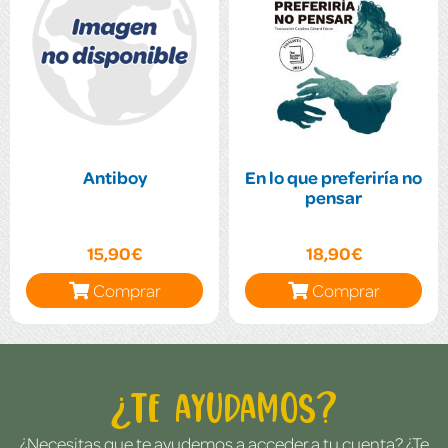
Antiboy
En lo que preferiría no
pensar
15,90€
18,90€
Comprar
Comprar
¿Te ayudamos?
¿Necesitas que te ayudemos a acceder a tu cuenta? ¿Te