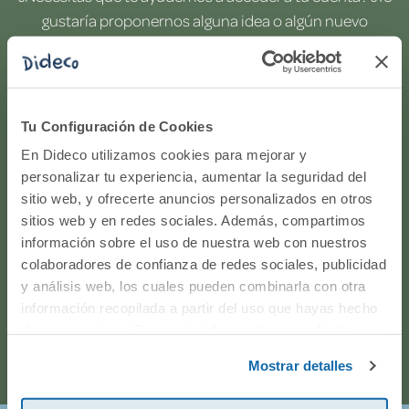
gustaría proponernos alguna idea o algún nuevo
producto? ¿Has realizado un pedido y quieres saber si
todo va viento en popa? Ponte en contacto con
nosotros.
Tu Configuración de Cookies
WhatsApp
En Dideco utilizamos cookies para mejorar y
personalizar tu experiencia, aumentar la seguridad del
sitio web, y ofrecerte anuncios personalizados en otros
916597360
sitios web y en redes sociales. Además, compartimos
información sobre el uso de nuestra web con nuestros
Correo electrónico
colaboradores de confianza de redes sociales, publicidad
y análisis web, los cuales pueden combinarla con otra
Horario de atención telefónica: de Lunes a Viernes, de
información recopilada a partir del uso que hayas hecho
de sus servicios. Para más información consulta la
9:00h a 17:00h.
Política de Cookies
y la
Política de Privacidad
.
Mostrar detalles