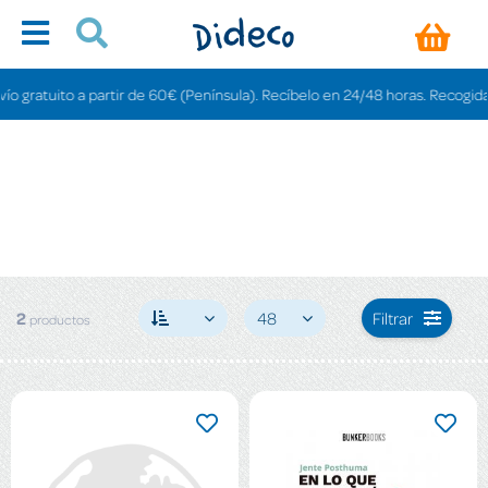
o gratuito a partir de 60€ (Península). Recíbelo en 24/48 horas. Recogida en
2
48
Filtrar
productos