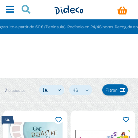
ito a partir de 60€ (Península). Recíbelo en 24/48 horas. Recogida en tiend
7
48
Filtrar
productos
5%