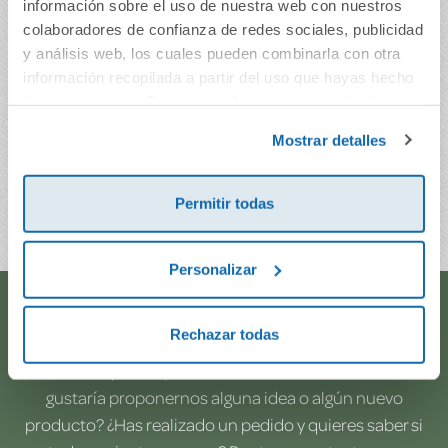
información sobre el uso de nuestra web con nuestros
colaboradores de confianza de redes sociales, publicidad
y análisis web, los cuales pueden combinarla con otra
información recopilada a partir del uso que hayas hecho
de sus servicios. Para más información consulta la
Lectogenios 5
Política de Cookies
y la
Política de Privacidad
.
Mostrar detalles
4,50€
Permitir todas
Comprar
Personalizar
¿Te ayudamos?
Rechazar todas
¿Necesitas que te ayudemos a acceder a tu cuenta? ¿Te
gustaría proponernos alguna idea o algún nuevo
producto? ¿Has realizado un pedido y quieres saber si