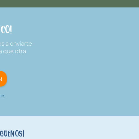
co!
s a enviarte
a que otra
!
es.
íguenos!