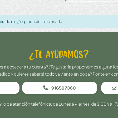
trado ningún producto relacionado
¿Te ayudamos?
 a acceder a tu cuenta? ¿Te gustaría proponernos alguna i
edido y quieres saber si todo va viento en popa? Ponte en co
916597360
rio de atención telefónica: de Lunes a Viernes, de 9:00h a 17