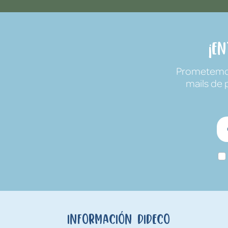
¡E
Prometemos 
mails de 
Información Dideco