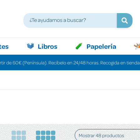
tes
Libros
Papelería
rtir de 60€ (Península). Recíbelo en 24/48 horas. Recogida en tiendas