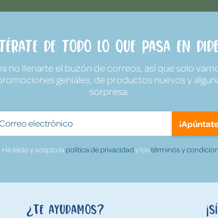
ntérate de todo lo que pasa en Dide
no llenarte el buzón de correos, así que solo vamo
promociones geniales, de productos nuevos y algun
sorpresa.
¡Apúntate
He leído y acepto la
política de privacidad
y los
términos y condicion
¿Te ayudamos?
¡S