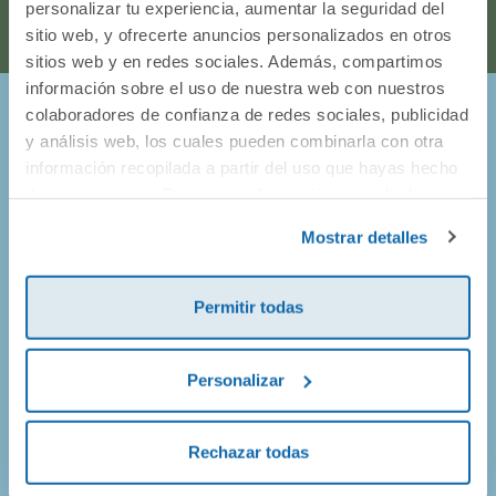
personalizar tu experiencia, aumentar la seguridad del
sitio web, y ofrecerte anuncios personalizados en otros
sitios web y en redes sociales. Además, compartimos
información sobre el uso de nuestra web con nuestros
colaboradores de confianza de redes sociales, publicidad
¡Entérate de todo lo que pasa en
y análisis web, los cuales pueden combinarla con otra
información recopilada a partir del uso que hayas hecho
Dideco!
de sus servicios. Para más información consulta la
Política de Cookies
y la
Política de Privacidad
.
Mostrar detalles
Prometemos no llenarte el buzón de correos, así que solo
vamos a enviarte mails de promociones geniales, de
productos nuevos y alguna que otra sorpresa.
Permitir todas
Personalizar
¡Apúntate!
Rechazar todas