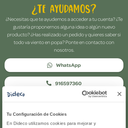
¿Te ayudamos?
¿Necesitas que te ayudemos a acceder a tu cuenta? ¿Te
gustaría proponernos alguna idea o algún nuevo
producto? ¿Has realizado un pedido y quieres saber si
todo va viento en popa? Ponte en contacto con
nosotros.
WhatsApp
916597360
Correo electrónico
Tu Configuración de Cookies
Horario de atención telefónica: de Lunes a Viernes, de
En Dideco utilizamos cookies para mejorar y
9:00h a 17:00h.