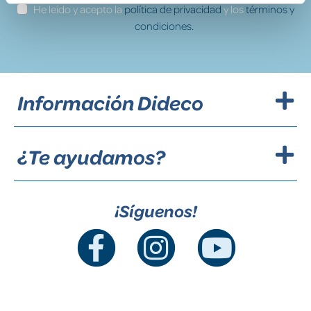
He leído y acepto la
política de privacidad
y los
términos y
condiciones.
Información Dideco
¿Te ayudamos?
¡Síguenos!