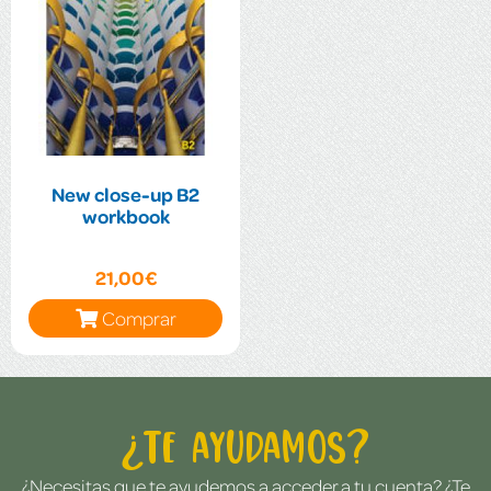
New close-up B2
workbook
21,00€
Comprar
¿Te ayudamos?
¿Necesitas que te ayudemos a acceder a tu cuenta? ¿Te