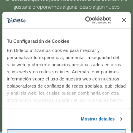
gustaría proponernos alguna idea o algún nuevo
producto? ¿Has realizado un pedido y quieres saber si
todo va viento en popa? Ponte en contacto con
nosotros.
Tu Configuración de Cookies
WhatsApp
En Dideco utilizamos cookies para mejorar y
personalizar tu experiencia, aumentar la seguridad del
sitio web, y ofrecerte anuncios personalizados en otros
916597360
sitios web y en redes sociales. Además, compartimos
información sobre el uso de nuestra web con nuestros
Correo electrónico
colaboradores de confianza de redes sociales, publicidad
y análisis web, los cuales pueden combinarla con otra
Horario de atención telefónica: de Lunes a Viernes, de
información recopilada a partir del uso que hayas hecho
de sus servicios. Para más información consulta la
9:00h a 17:00h.
Política de Cookies
y la
Política de Privacidad
.
Mostrar detalles