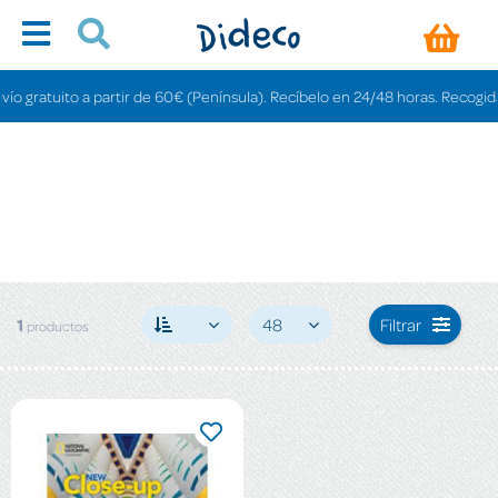
 gratuito a partir de 60€ (Península). Recíbelo en 24/48 horas. Recogida en
1
48
Filtrar
productos