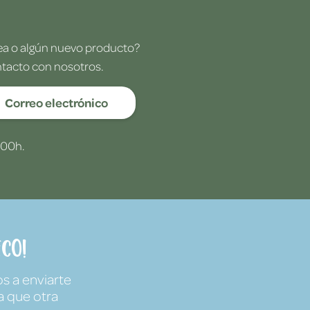
dea o algún nuevo producto?
ntacto con nosotros.
Correo electrónico
:00h.
co!
s a enviarte
a que otra