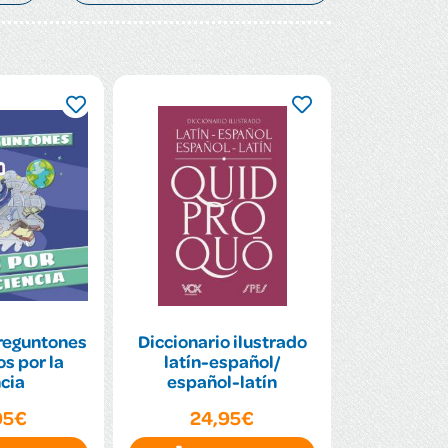
reguntones
Diccionario ilustrado
s por la
latín-español/
cia
español-latín
95€
24,95€