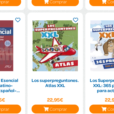
prar
Comprar
Co
 Esencial
Los superpreguntones.
Los Superp
Latino-
Atlas XXL
XXL: 365 
Español-
para act
no
neur
95€
22,95€
22,
prar
Comprar
Co