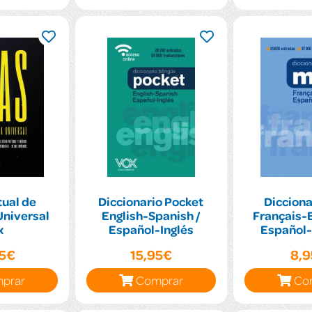
tual de
Diccionario Pocket
Dicciona
Universal
English-Spanish /
Français-E
x
Español-Inglés
Español
95€
15,95€
8,
prar
Comprar
Co