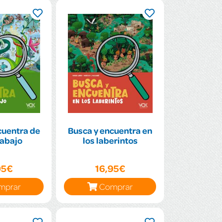
cuentra de
Busca y encuentra en
 abajo
los laberintos
95€
16,95€
mprar
Comprar