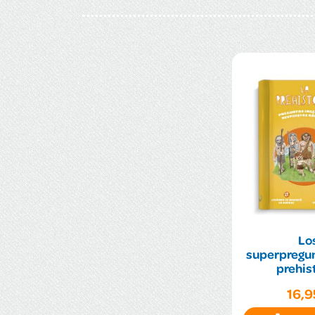
Lo
superpregun
prehis
16,