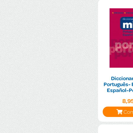
Diccionar
Português- 
Español-P
8,9
Com