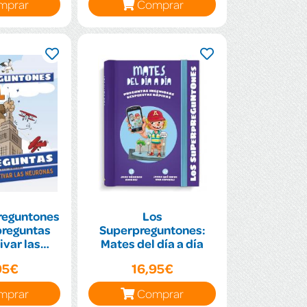
mprar
Comprar
reguntones
Los
preguntas
Superpreguntones:
ivar las
Mates del día a día
onas
95€
16,95€
mprar
Comprar