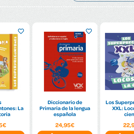
s
Diccionario de
Los Superp
tones: La
Primaria de la lengua
XXL: Loco
toria
española
cien
95€
24,95€
22,