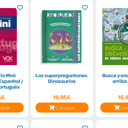
io Mini
Los superpreguntones.
Busca y en
Espanhol /
Dinosaurios
arriba
ortugués
5€
16,95€
16,
prar
Comprar
Co