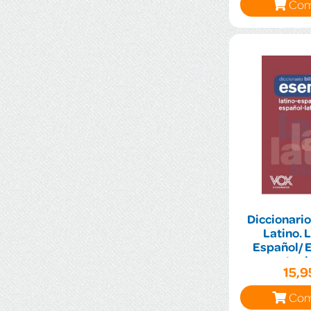
Com
Diccionario
Latino. 
Español/ 
Lati
15,
Com