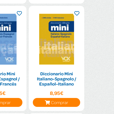
rio Mini
Diccionario Mini
spagnol /
Italiano-Spagnolo /
-Francés
Español-Italiano
95€
8,95€
mprar
Comprar