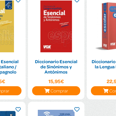
 Esencial
Diccionario Esencial
Diccionario
aliano /
de Sinónimos y
la Lengua
Spagnolo
Antónimos
95€
15,95€
22,
prar
Comprar
Co