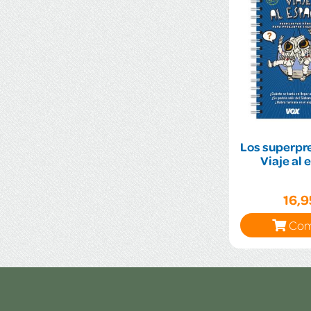
Los superpr
Viaje al 
16,
Com