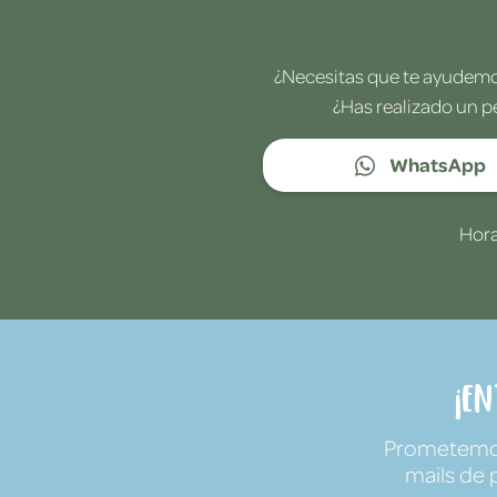
¿Necesitas que te ayudemos
¿Has realizado un p
WhatsApp
Hora
¡E
Prometemos 
mails de 