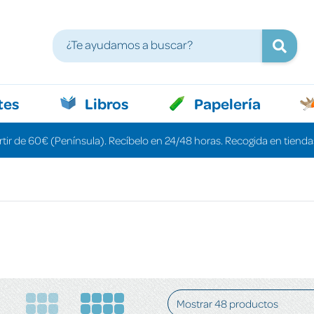
tes
Libros
Papelería
rtir de 60€ (Península). Recíbelo en 24/48 horas. Recogida en tiendas