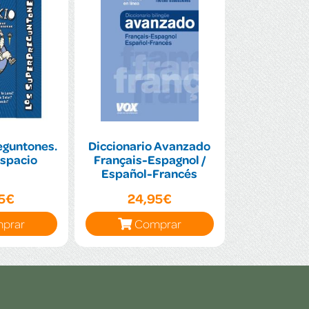
eguntones.
Diccionario Avanzado
espacio
Français-Espagnol /
Español-Francés
95€
24,95€
prar
Comprar