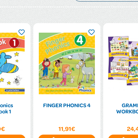
honics
FINGER PHONICS 4
GRAM
ok 1
WORKBO
0€
11,91€
24,