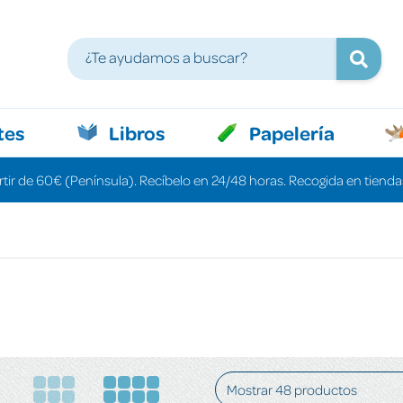
tes
Libros
Papelería
rtir de 60€ (Península). Recíbelo en 24/48 horas. Recogida en tiendas