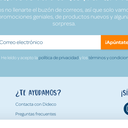
no llenarte el buzón de correos, así que solo vamo
promociones geniales, de productos nuevos y algun
sorpresa.
¡Apúntate
He leído y acepto la
política de privacidad
y los
términos y condicion
¿Te ayudamos?
¡S
Contacta con Dideco
Preguntas frecuentes
Formas de pago