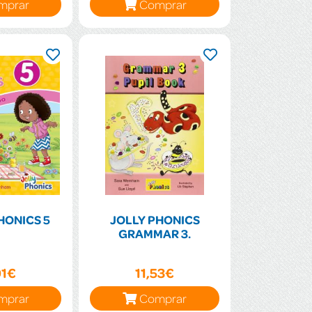
mprar
Comprar
HONICS 5
JOLLY PHONICS
GRAMMAR 3.
91€
11,53€
mprar
Comprar