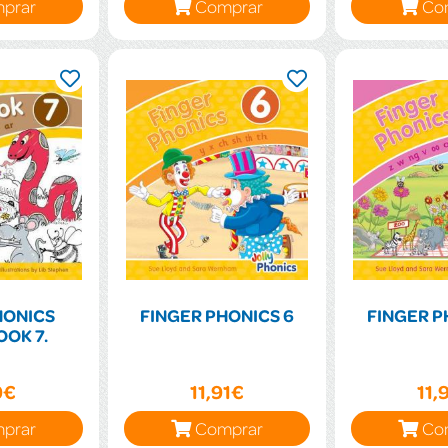
prar
Comprar
Co
HONICS
FINGER PHONICS 6
FINGER P
OK 7.
9€
11,91€
11,
prar
Comprar
Co