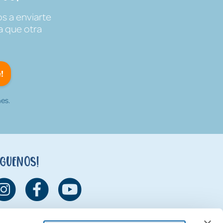
s a enviarte
a que otra
!
es.
íguenos!