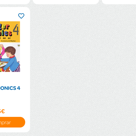
ONICS 4
5€
prar