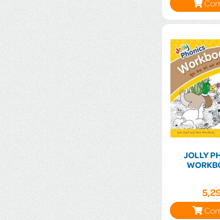
Com
JOLLY P
WORKBO
5,2
Com