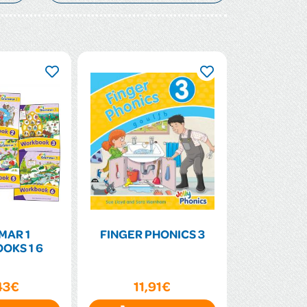
MAR 1
FINGER PHONICS 3
OKS 1 6
43€
11,91€