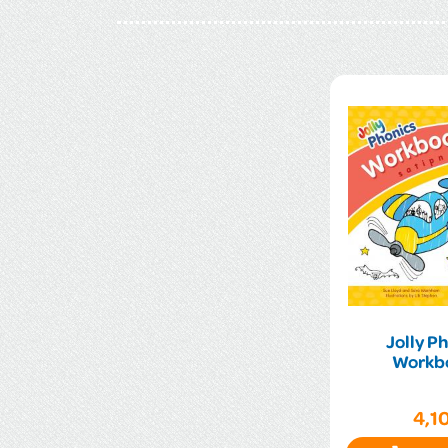
Jolly P
Workbo
4,1