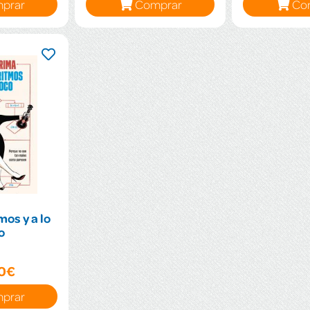
prar
Comprar
Co
mos y a lo
o
90€
prar