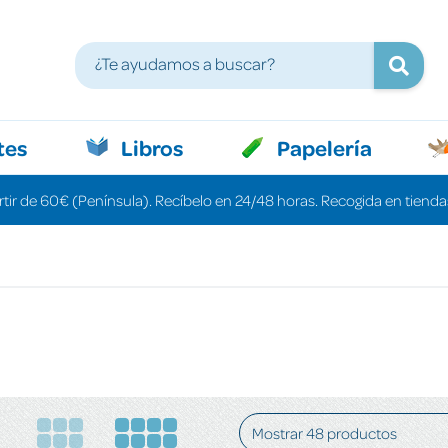
tes
Libros
Papelería
rtir de 60€ (Península). Recíbelo en 24/48 horas. Recogida en tiendas