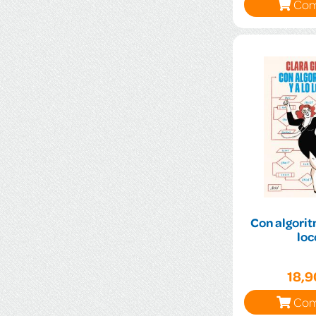
Com
Con algorit
loc
18,
Com