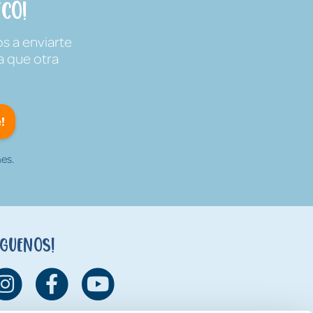
co!
s a enviarte
a que otra
!
es.
íguenos!