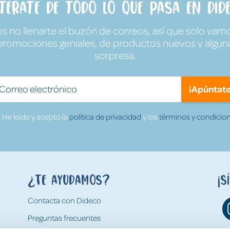
ntérate de todo lo que pasa en Dide
no llenarte el buzón de correos, así que solo vamo
promociones geniales, de productos nuevos y algun
sorpresa.
¡Apúntate
He leído y acepto la
política de privacidad
y los
términos y condicion
¿Te ayudamos?
¡S
Contacta con Dideco
Preguntas frecuentes