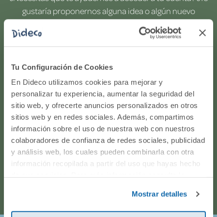
gustaría proponernos alguna idea o algún nuevo
producto? ¿Has realizado un pedido y quieres saber si
todo va viento en popa? Ponte en contacto con
nosotros.
Tu Configuración de Cookies
WhatsApp
En Dideco utilizamos cookies para mejorar y
personalizar tu experiencia, aumentar la seguridad del
sitio web, y ofrecerte anuncios personalizados en otros
916597360
sitios web y en redes sociales. Además, compartimos
información sobre el uso de nuestra web con nuestros
Correo electrónico
colaboradores de confianza de redes sociales, publicidad
y análisis web, los cuales pueden combinarla con otra
Horario de atención telefónica: de Lunes a Viernes, de
información recopilada a partir del uso que hayas hecho
de sus servicios. Para más información consulta la
9:00h a 17:00h.
Política de Cookies
y la
Política de Privacidad
.
Mostrar detalles