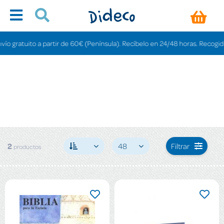
o gratuito a partir de 60€ (Península). Recíbelo en 24/48 horas. Recogida e
2
48
Filtrar
productos