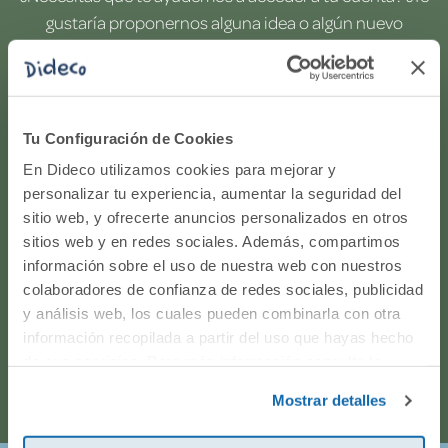
gustaría proponernos alguna idea o algún nuevo
producto? ¿Has realizado un pedido y quieres saber si
todo va viento en popa? Ponte en contacto con
nosotros.
Tu Configuración de Cookies
WhatsApp
En Dideco utilizamos cookies para mejorar y
personalizar tu experiencia, aumentar la seguridad del
sitio web, y ofrecerte anuncios personalizados en otros
916597360
sitios web y en redes sociales. Además, compartimos
información sobre el uso de nuestra web con nuestros
Correo electrónico
colaboradores de confianza de redes sociales, publicidad
y análisis web, los cuales pueden combinarla con otra
Horario de atención telefónica: de Lunes a Viernes, de
información recopilada a partir del uso que hayas hecho
de sus servicios. Para más información consulta la
9:00h a 17:00h.
Política de Cookies
y la
Política de Privacidad
.
Mostrar detalles