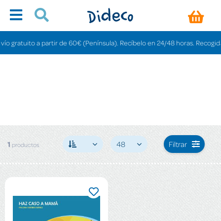
 gratuito a partir de 60€ (Península). Recíbelo en 24/48 horas. Recogida en
1
48
Filtrar
productos