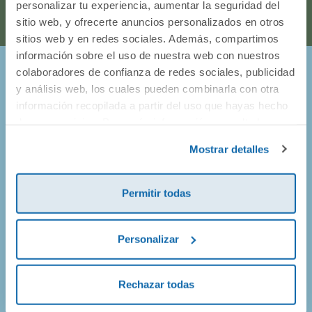
personalizar tu experiencia, aumentar la seguridad del
sitio web, y ofrecerte anuncios personalizados en otros
sitios web y en redes sociales. Además, compartimos
información sobre el uso de nuestra web con nuestros
colaboradores de confianza de redes sociales, publicidad
¡Entérate de todo lo que pasa en
y análisis web, los cuales pueden combinarla con otra
información recopilada a partir del uso que hayas hecho
Dideco!
de sus servicios. Para más información consulta la
Política de Cookies
y la
Política de Privacidad
.
Mostrar detalles
Prometemos no llenarte el buzón de correos, así que solo
vamos a enviarte mails de promociones geniales, de
productos nuevos y alguna que otra sorpresa.
Permitir todas
Personalizar
¡Apúntate!
Rechazar todas