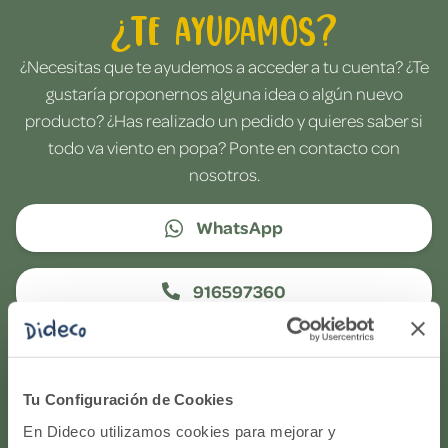
¿Te ayudamos?
¿Necesitas que te ayudemos a acceder a tu cuenta? ¿Te
gustaría proponernos alguna idea o algún nuevo
producto? ¿Has realizado un pedido y quieres saber si
todo va viento en popa? Ponte en contacto con
nosotros.
WhatsApp
916597360
Correo electrónico
Tu Configuración de Cookies
Horario de atención telefónica: de Lunes a Viernes, de
En Dideco utilizamos cookies para mejorar y
9:00h a 17:00h.