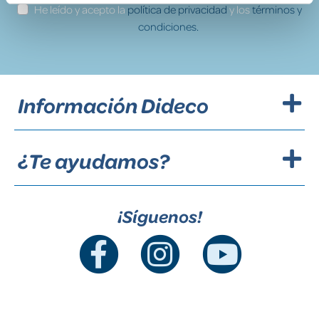
He leído y acepto la
política de privacidad
y los
términos y
condiciones.
Información Dideco
¿Te ayudamos?
¡Síguenos!