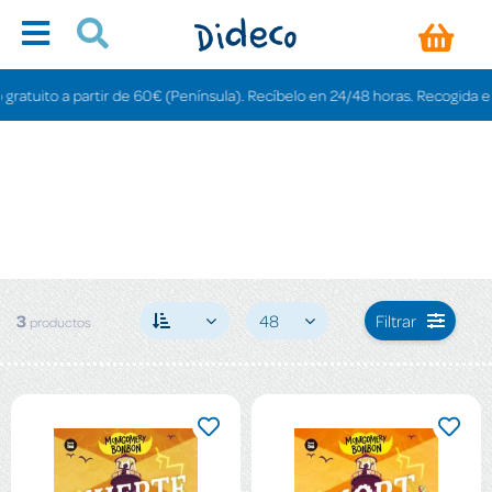
atuito a partir de 60€ (Península). Recíbelo en 24/48 horas. Recogida en tie
3
48
Filtrar
productos