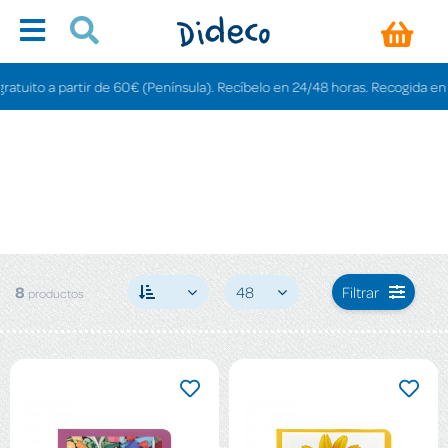
uito a partir de 60€ (Península). Recíbelo en 24/48 horas. Recogida en tiend
8
48
Filtrar
productos