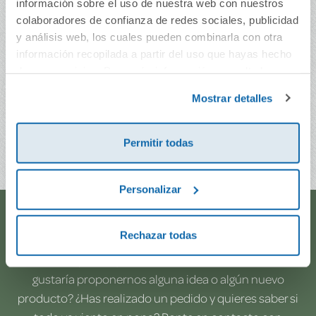
información sobre el uso de nuestra web con nuestros
colaboradores de confianza de redes sociales, publicidad
y análisis web, los cuales pueden combinarla con otra
información recopilada a partir del uso que hayas hecho
de sus servicios. Para más información consulta la
Imagina con el Arte
Colores
Política de Cookies
y la
Política de Privacidad
.
Mostrar detalles
3,95€
3,95€
Permitir todas
Comprar
Comprar
Personalizar
¿Te ayudamos?
Rechazar todas
¿Necesitas que te ayudemos a acceder a tu cuenta? ¿Te
gustaría proponernos alguna idea o algún nuevo
producto? ¿Has realizado un pedido y quieres saber si