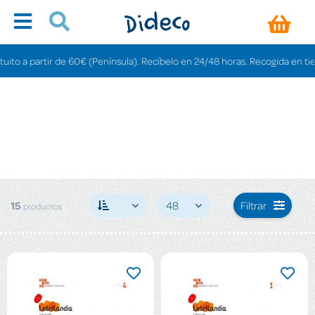
partir de 60€ (Península). Recíbelo en 24/48 horas. Recogida en tiendas grat
15
48
Filtrar
productos