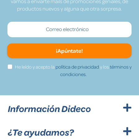
vamos a enviarte mails de promociones geniales, de
productos nuevos y alguna que otra sorpresa.
¡Apúntate!
He leído y acepto la
política de privacidad
y los
términos y
condiciones.
Información Dideco
¿Te ayudamos?