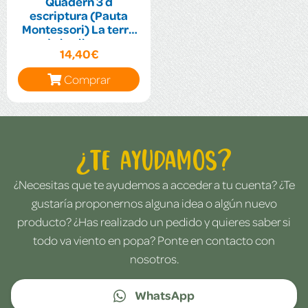
Quadern 3 d
escriptura (Pauta
Montessori) La terra
de les lletres
14,40€
Comprar
¿Te ayudamos?
¿Necesitas que te ayudemos a acceder a tu cuenta? ¿Te
gustaría proponernos alguna idea o algún nuevo
producto? ¿Has realizado un pedido y quieres saber si
todo va viento en popa? Ponte en contacto con
nosotros.
WhatsApp