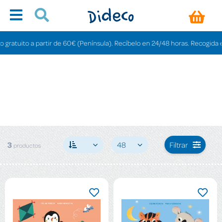
atuito a partir de 60€ (Península). Recíbelo en 24/48 horas. Recogida en ti
3
48
Filtrar
productos