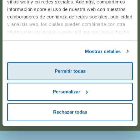
sitios web y en redes sociales. Además, compartimos
producto? ¿Has realizado un pedido y quieres saber si
información sobre el uso de nuestra web con nuestros
todo va viento en popa? Ponte en contacto con
colaboradores de confianza de redes sociales, publicidad
nosotros.
y análisis web, los cuales pueden combinarla con otra
información recopilada a partir del uso que hayas hecho
de sus servicios. Para más información consulta la
WhatsApp
Política de Cookies
y la
Política de Privacidad
.
Mostrar detalles
916597360
Permitir todas
Correo electrónico
Personalizar
Horario de atención telefónica: de Lunes a Viernes, de
9:00h a 17:00h.
Rechazar todas