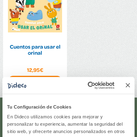
Cuentos para usar el
orinal
12,95€
Comprar
Tu Configuración de Cookies
¿Te ayudamos?
En Dideco utilizamos cookies para mejorar y
personalizar tu experiencia, aumentar la seguridad del
¿Necesitas que te ayudemos a acceder a tu cuenta? ¿Te
sitio web, y ofrecerte anuncios personalizados en otros
gustaría proponernos alguna idea o algún nuevo