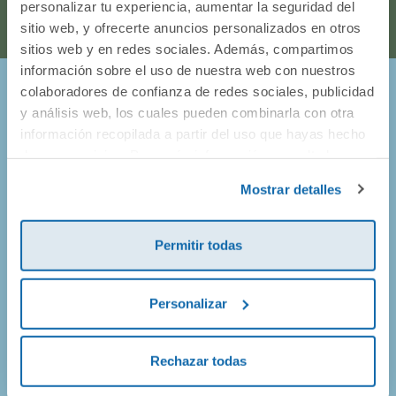
personalizar tu experiencia, aumentar la seguridad del
sitio web, y ofrecerte anuncios personalizados en otros
sitios web y en redes sociales. Además, compartimos
información sobre el uso de nuestra web con nuestros
colaboradores de confianza de redes sociales, publicidad
¡Entérate de todo lo que pasa en
y análisis web, los cuales pueden combinarla con otra
información recopilada a partir del uso que hayas hecho
Dideco!
de sus servicios. Para más información consulta la
Política de Cookies
y la
Política de Privacidad
.
Mostrar detalles
Prometemos no llenarte el buzón de correos, así que solo
vamos a enviarte mails de promociones geniales, de
productos nuevos y alguna que otra sorpresa.
Permitir todas
Personalizar
¡Apúntate!
Rechazar todas