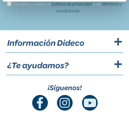
He leído y acepto la
política de privacidad
y los
términos y
condiciones.
Información Dideco
¿Te ayudamos?
¡Síguenos!