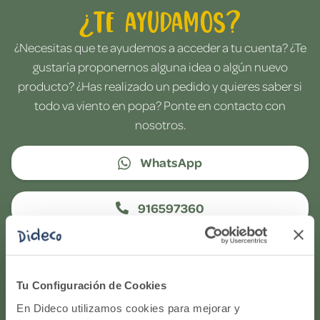
¿Te ayudamos?
¿Necesitas que te ayudemos a acceder a tu cuenta? ¿Te
gustaría proponernos alguna idea o algún nuevo
producto? ¿Has realizado un pedido y quieres saber si
todo va viento en popa? Ponte en contacto con
nosotros.
WhatsApp
916597360
Correo electrónico
Tu Configuración de Cookies
Horario de atención telefónica: de Lunes a Viernes, de
En Dideco utilizamos cookies para mejorar y
9:00h a 17:00h.