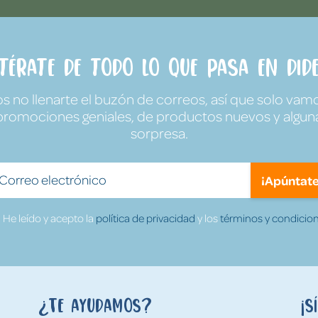
ntérate de todo lo que pasa en Dide
no llenarte el buzón de correos, así que solo vamo
promociones geniales, de productos nuevos y algun
sorpresa.
¡Apúntate
He leído y acepto la
política de privacidad
y los
términos y condicion
¿Te ayudamos?
¡S