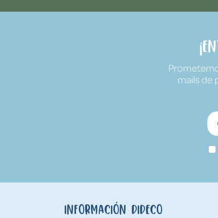
¡E
Prometemos 
mails de 
Información Dideco