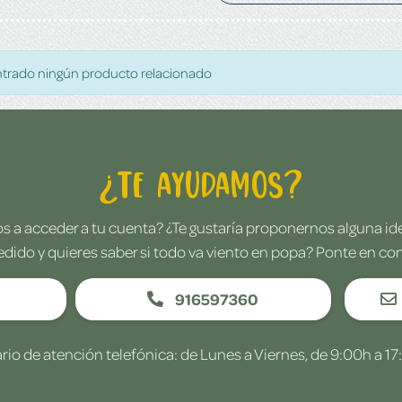
trado ningún producto relacionado
¿Te ayudamos?
 a acceder a tu cuenta? ¿Te gustaría proponernos alguna i
edido y quieres saber si todo va viento en popa? Ponte en co
916597360
rio de atención telefónica: de Lunes a Viernes, de 9:00h a 17