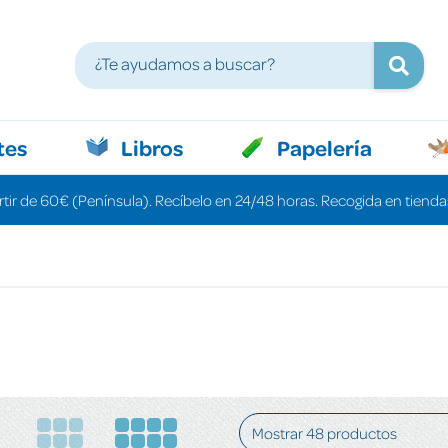
tes
Libros
Papelería
rtir de 60€ (Península). Recíbelo en 24/48 horas. Recogida en tiendas