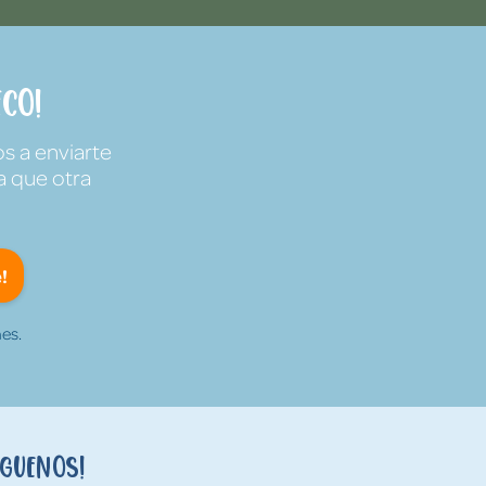
co!
s a enviarte
a que otra
!
es.
íguenos!