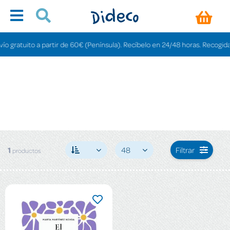
 gratuito a partir de 60€ (Península). Recíbelo en 24/48 horas. Recogida en 
1
48
Filtrar
productos