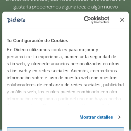
gustaría proponernos alguna idea o algún nuevo
producto? ¿Has realizado un pedido y quieres saber si
todo va viento en popa? Ponte en contacto con
nosotros.
Tu Configuración de Cookies
WhatsApp
En Dideco utilizamos cookies para mejorar y
personalizar tu experiencia, aumentar la seguridad del
sitio web, y ofrecerte anuncios personalizados en otros
916597360
sitios web y en redes sociales. Además, compartimos
información sobre el uso de nuestra web con nuestros
Correo electrónico
colaboradores de confianza de redes sociales, publicidad
y análisis web, los cuales pueden combinarla con otra
Horario de atención telefónica: de Lunes a Viernes, de
información recopilada a partir del uso que hayas hecho
de sus servicios. Para más información consulta la
9:00h a 17:00h.
Política de Cookies
y la
Política de Privacidad
.
Mostrar detalles