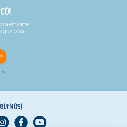
co!
s a enviarte
a que otra
!
es.
íguenos!