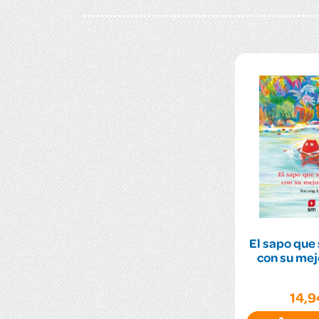
El sapo que
con su mej
14,