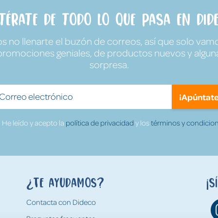
ntérate de todo lo que pasa en Dide
no llenarte el buzón de correos, así que solo vamo
promociones geniales, de productos nuevos y algun
sorpresa.
¡Apúntate
He leído y acepto la
política de privacidad
y los
términos y condicion
¿Te ayudamos?
¡S
Contacta con Dideco