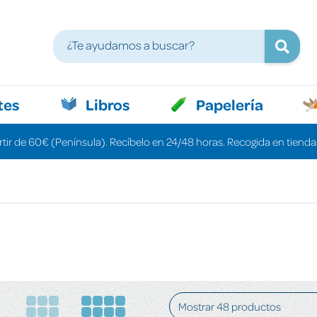
tes
Libros
Papelería
rtir de 60€ (Península). Recíbelo en 24/48 horas. Recogida en tiendas