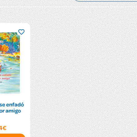
 se enfadó
or amigo
94€