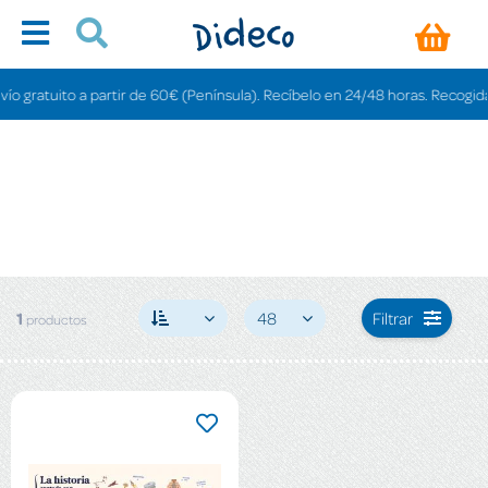
 gratuito a partir de 60€ (Península). Recíbelo en 24/48 horas. Recogida en
1
48
Filtrar
productos