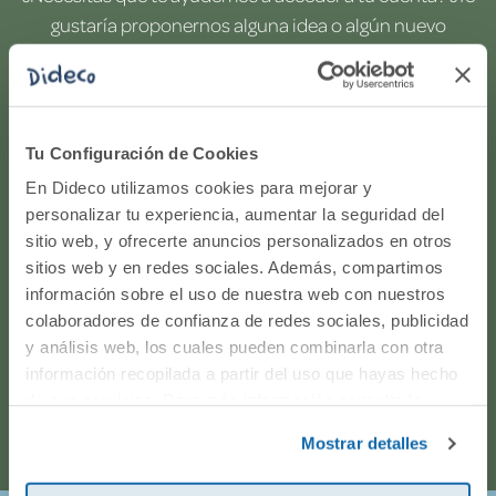
gustaría proponernos alguna idea o algún nuevo
producto? ¿Has realizado un pedido y quieres saber si
todo va viento en popa? Ponte en contacto con
nosotros.
Tu Configuración de Cookies
WhatsApp
En Dideco utilizamos cookies para mejorar y
personalizar tu experiencia, aumentar la seguridad del
sitio web, y ofrecerte anuncios personalizados en otros
916597360
sitios web y en redes sociales. Además, compartimos
información sobre el uso de nuestra web con nuestros
Correo electrónico
colaboradores de confianza de redes sociales, publicidad
y análisis web, los cuales pueden combinarla con otra
Horario de atención telefónica: de Lunes a Viernes, de
información recopilada a partir del uso que hayas hecho
de sus servicios. Para más información consulta la
9:00h a 17:00h.
Política de Cookies
y la
Política de Privacidad
.
Mostrar detalles